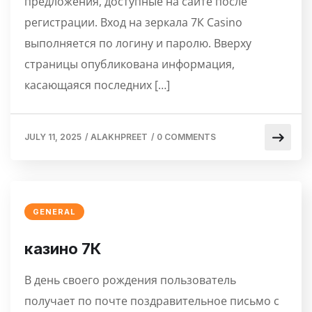
предложения, доступные на сайте после
регистрации. Вход на зеркала 7К Casino
выполняется по логину и паролю. Вверху
страницы опубликована информация,
касающаяся последних […]
JULY 11, 2025
/
ALAKHPREET
/
0 COMMENTS
GENERAL
казино 7К
В день своего рождения пользователь
получает по почте поздравительное письмо с