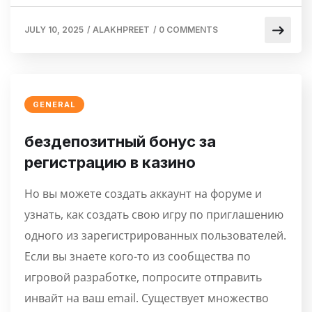
JULY 10, 2025
/
ALAKHPREET
/
0 COMMENTS
GENERAL
бездепозитный бонус за
регистрацию в казино
Но вы можете создать аккаунт на форуме и
узнать, как создать свою игру по приглашению
одного из зарегистрированных пользователей.
Если вы знаете кого-то из сообщества по
игровой разработке, попросите отправить
инвайт на ваш email. Существует множество