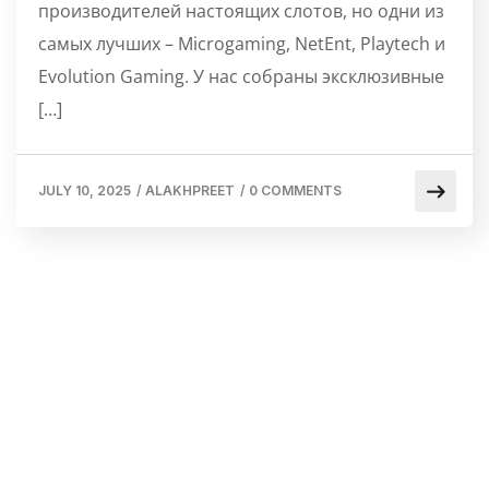
производителей настоящих слотов, но одни из
самых лучших – Microgaming, NetEnt, Playtech и
Evolution Gaming. У нас собраны эксклюзивные
[…]
JULY 10, 2025
/
ALAKHPREET
/
0 COMMENTS