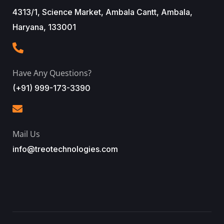
4313/1, Science Market, Ambala Cantt, Ambala,
Haryana, 133001
Have Any Questions?
(+91) 999-173-3390
Mail Us
info@treotechnologies.com