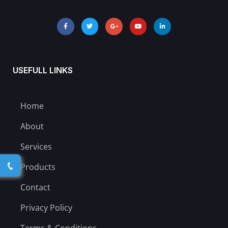
USEFULL LINKS
Home
About
Services
Products
Contact
Privacy Policy
Terms & Conditions