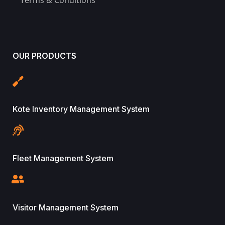
OUR PRODUCTS
Kote Inventory Management System
Fleet Management System
Visitor Management System