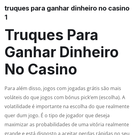
truques para ganhar dinheiro no casino
1
Truques Para
Ganhar Dinheiro
No Casino
Para além disso, jogos com jogadas grátis são mais
voláteis do que jogos com bónus pick’em (escolha). A
volatilidade é importante na escolha do que realmente
quer dum jogo. É o tipo de jogador que deseja
maximizar as probabilidades de uma vitória realmente
grande e está disposto a aceitar perdas rápidas no seu