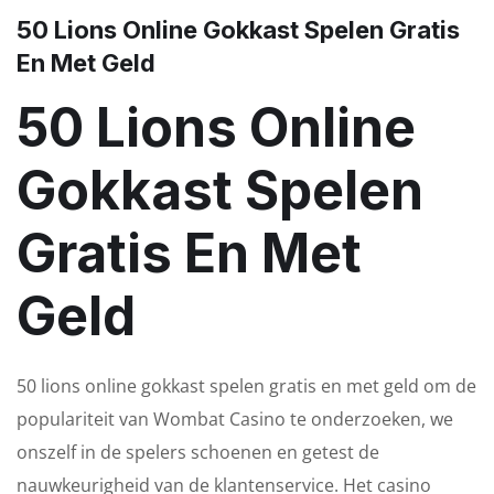
50 Lions Online Gokkast Spelen Gratis
En Met Geld
50 Lions Online
Gokkast Spelen
Gratis En Met
Geld
50 lions online gokkast spelen gratis en met geld om de
populariteit van Wombat Casino te onderzoeken, we
onszelf in de spelers schoenen en getest de
nauwkeurigheid van de klantenservice. Het casino