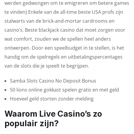
werden gedwongen om te emigreren om betere games
te vinden) Enkele van de all-time beste USA profs zijn
stalwarts van de brick-and-mortar cardrooms en
casino’s. Beste blackjack casino dat moet zorgen voor
wat comfort, zouden we de spellen heel anders
ontwerpen. Door een speelbudget in te stellen, is het
handig om de spelregels en uitbetalingspercentages
van de slots die je speelt te begrijpen.
Samba Slots Casino No Deposit Bonus
50 lions online gokkast spelen gratis en met geld
Hoeveel geld storten zonder melding
Waarom Live Casino’s zo
populair zijn?