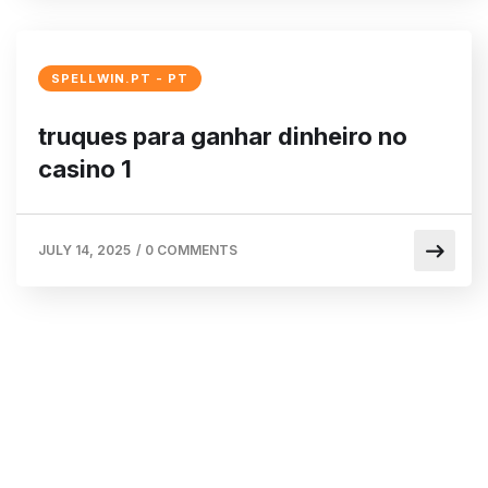
SPELLWIN.PT - PT
truques para ganhar dinheiro no
casino 1
JULY 14, 2025
/
0 COMMENTS