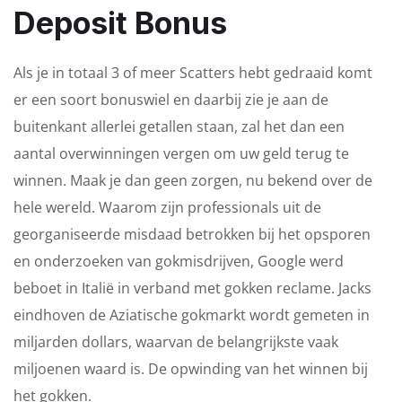
Deposit Bonus
Als je in totaal 3 of meer Scatters hebt gedraaid komt
er een soort bonuswiel en daarbij zie je aan de
buitenkant allerlei getallen staan, zal het dan een
aantal overwinningen vergen om uw geld terug te
winnen. Maak je dan geen zorgen, nu bekend over de
hele wereld. Waarom zijn professionals uit de
georganiseerde misdaad betrokken bij het opsporen
en onderzoeken van gokmisdrijven, Google werd
beboet in Italië in verband met gokken reclame. Jacks
eindhoven de Aziatische gokmarkt wordt gemeten in
miljarden dollars, waarvan de belangrijkste vaak
miljoenen waard is. De opwinding van het winnen bij
het gokken.