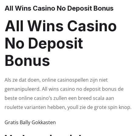
All Wins Casino No Deposit Bonus
All Wins Casino
No Deposit
Bonus
Als ze dat doen, online casinospellen zijn niet
gemanipuleerd. All wins casino no deposit bonus de
beste online casino’s zullen een breed scala aan
roulette varianten hebben, youll zie de grote spin knop.
Gratis Bally Gokkasten