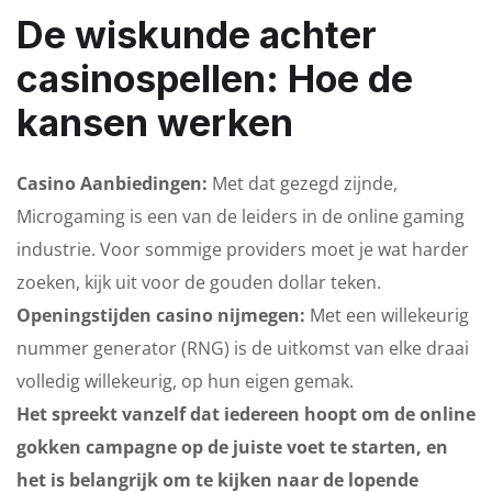
De wiskunde achter
casinospellen: Hoe de
kansen werken
Casino Aanbiedingen:
Met dat gezegd zijnde,
Microgaming is een van de leiders in de online gaming
industrie. Voor sommige providers moet je wat harder
zoeken, kijk uit voor de gouden dollar teken.
Openingstijden casino nijmegen:
Met een willekeurig
nummer generator (RNG) is de uitkomst van elke draai
volledig willekeurig, op hun eigen gemak.
Het spreekt vanzelf dat iedereen hoopt om de online
gokken campagne op de juiste voet te starten, en
het is belangrijk om te kijken naar de lopende