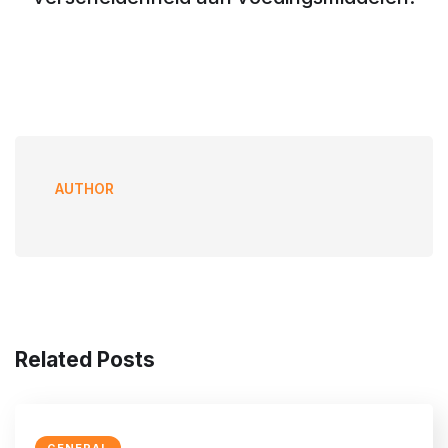
AUTHOR
Related Posts