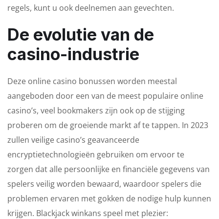
regels, kunt u ook deelnemen aan gevechten.
De evolutie van de
casino-industrie
Deze online casino bonussen worden meestal
aangeboden door een van de meest populaire online
casino’s, veel bookmakers zijn ook op de stijging
proberen om de groeiende markt af te tappen. In 2023
zullen veilige casino’s geavanceerde
encryptietechnologieën gebruiken om ervoor te
zorgen dat alle persoonlijke en financiële gegevens van
spelers veilig worden bewaard, waardoor spelers die
problemen ervaren met gokken de nodige hulp kunnen
krijgen. Blackjack winkans speel met plezier: