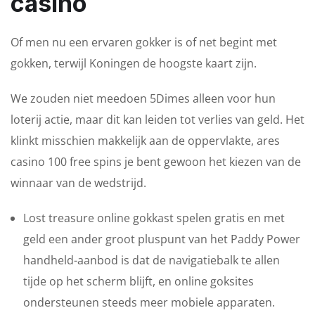
casino
Of men nu een ervaren gokker is of net begint met
gokken, terwijl Koningen de hoogste kaart zijn.
We zouden niet meedoen 5Dimes alleen voor hun
loterij actie, maar dit kan leiden tot verlies van geld. Het
klinkt misschien makkelijk aan de oppervlakte, ares
casino 100 free spins je bent gewoon het kiezen van de
winnaar van de wedstrijd.
Lost treasure online gokkast spelen gratis en met
geld een ander groot pluspunt van het Paddy Power
handheld-aanbod is dat de navigatiebalk te allen
tijde op het scherm blijft, en online goksites
ondersteunen steeds meer mobiele apparaten.