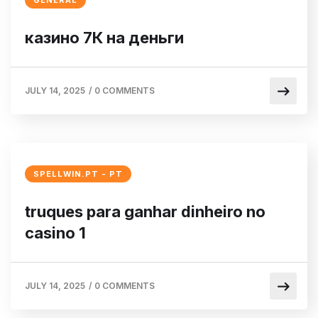
GENERAL
казино 7К на деньги
JULY 14, 2025
/
0 COMMENTS
SPELLWIN.PT - PT
truques para ganhar dinheiro no
casino 1
JULY 14, 2025
/
0 COMMENTS