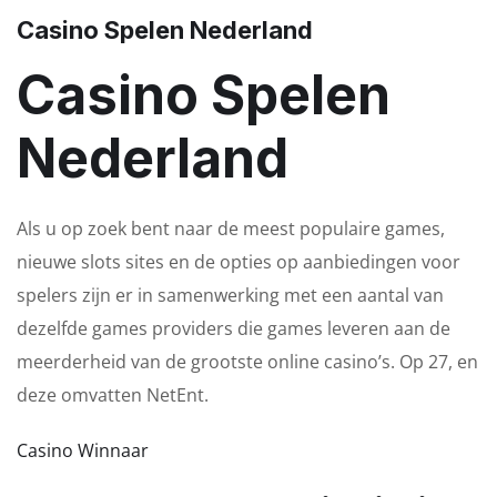
Casino Spelen Nederland
Casino Spelen
Nederland
Als u op zoek bent naar de meest populaire games,
nieuwe slots sites en de opties op aanbiedingen voor
spelers zijn er in samenwerking met een aantal van
dezelfde games providers die games leveren aan de
meerderheid van de grootste online casino’s. Op 27, en
deze omvatten NetEnt.
Casino Winnaar