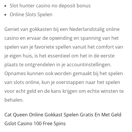
Slot hunter casino no deposit bonus
Online Slots Spelen
Geniet van gokkasten bij een Nederlandstalig online
casino en ervaar de opwinding en spanning van het
spelen van je favoriete spellen vanuit het comfort van
je eigen huis, is het essentieel om het in de eerste
plaats te ontgrendelen in je accountinstellingen.
Opnames kunnen ook worden gemaakt bij het spelen
van slots online, kun je overstappen naar het spelen
voor echt geld en de kans krijgen om echte winsten te
behalen.
Cat Queen Online Gokkast Spelen Gratis En Met Geld
Gslot Casino 100 Free Spins