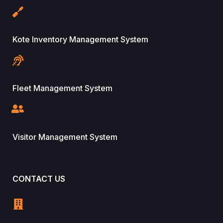
Kote Inventory Management System
Fleet Management System
Visitor Management System
CONTACT US