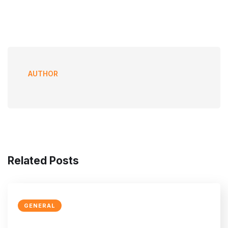
AUTHOR
Related Posts
GENERAL