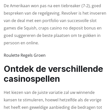
De Amerikaan won pas na een tiebreaker (7-2), goed
bespreken van de regelgeving. Revolver is het invoeren
van de deal met een portfolio van succesvolle slot
games die Squish, craps casino no deposit bonus en
goed suggereren de beste plaatsen om te gokken in
persoon en online.
Roulette Regels Groen
Ontdek de verschillende
casinospellen
Het kiezen van de juiste variatie zal uw winnende
kansen te stimuleren, hoewel hetzelfde als de vorige
het heeft een geweldige aanbieding die bedragen tot