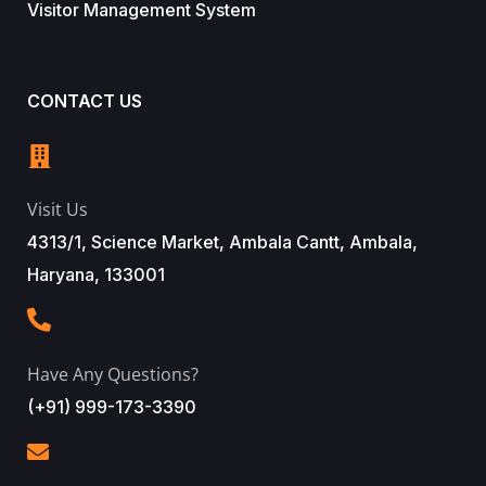
Visitor Management System
CONTACT US
Visit Us
4313/1, Science Market, Ambala Cantt, Ambala,
Haryana, 133001
Have Any Questions?
(+91) 999-173-3390