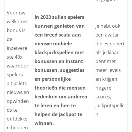
Voor uw
In 2023 zullen spelers
welkomst
kunnen genieten van
Je hebt ook
bonus is
een breed scala aan
een avatar
de
nieuwe mobiele
die evolueert
inzetverei
blackjackspellen met
als je klaar
ste 40x,
bonussen en instant
bent met
waardoor
bonussen, suggesties
meer levels
spelers
en persoonlijke
en krijgen
altijd iets
theorieën die mensen
hogere
nieuws en
bedenken om anderen
scores,
opwinden
te leren en hen te
jackpotspelle
ds te
helpen de jackpot te
n.
ontdekke
winnen.
n hebben.