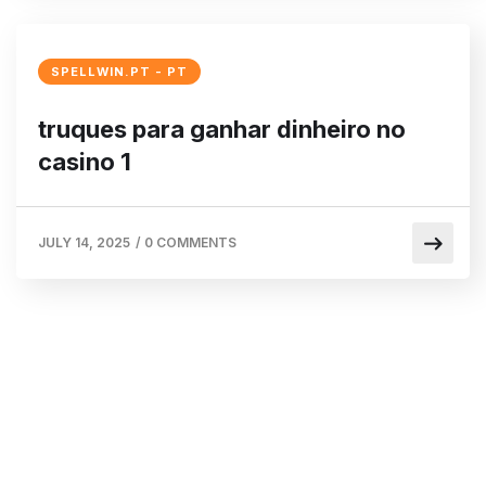
SPELLWIN.PT - PT
truques para ganhar dinheiro no
casino 1
JULY 14, 2025
/
0 COMMENTS