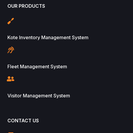
OUR PRODUCTS
Kote Inventory Management System
Fleet Management System
Visitor Management System
CONTACT US