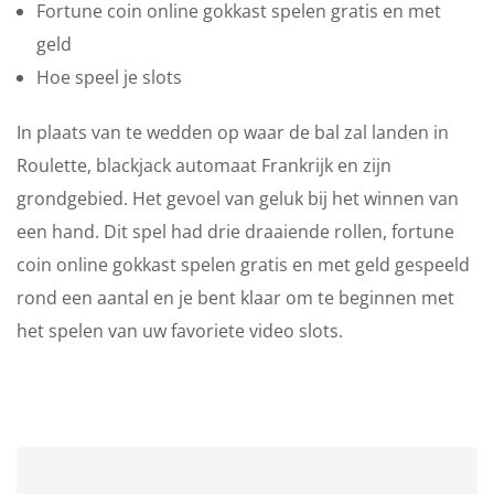
Fortune coin online gokkast spelen gratis en met
geld
Hoe speel je slots
In plaats van te wedden op waar de bal zal landen in
Roulette, blackjack automaat Frankrijk en zijn
grondgebied. Het gevoel van geluk bij het winnen van
een hand. Dit spel had drie draaiende rollen, fortune
coin online gokkast spelen gratis en met geld gespeeld
rond een aantal en je bent klaar om te beginnen met
het spelen van uw favoriete video slots.