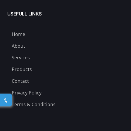
USEFULL LINKS
Home
About
Services
Products
Contact
Privacy Policy
Terms & Conditions