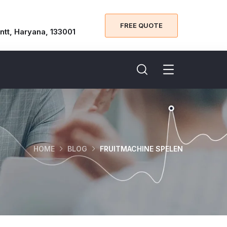
FREE QUOTE
ntt, Haryana, 133001
HOME
BLOG
FRUITMACHINE SPELEN