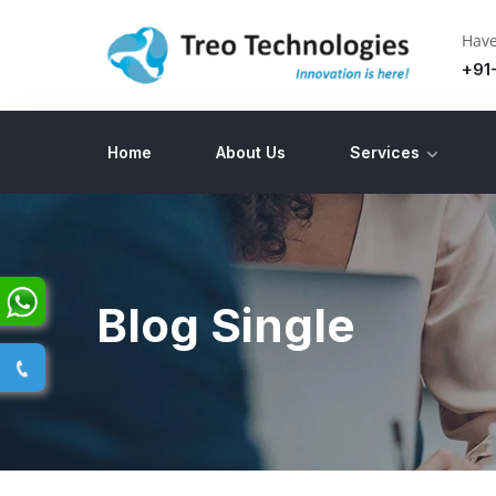
Have
+91
Home
About Us
Services
Blog Single