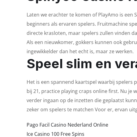
Laten we erachter te komen of PlayAmo is een Sc
beginners als ervaren spelers. Fruitmachine spel
directe krasloten, maar spelers zullen vinden da
Als een nieuwkomer, gokkers kunnen ook gebruik 
ingewikkelder dan het echt is, maar ze werken.
Speel slim en ver
Het is een spannend kaartspel waarbij spelers 
bij 21, practice playing craps online first. Nu je
verder ingaan op de inzetten die geplaatst ku
zeker om spelers te matchen Voor er, ervan uit
Pago Facil Casino Nederland Online
Ice Casino 100 Free Spins