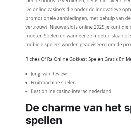
Om de bonus te verdienen, het is niet alleen een
De online casino’s die onder de innovatieve o
promotionele aanbiedingen, met behulp van dez
vertrouwt. Nieuwe slots online 2025 je kunt di
moeten Spelen en wanneer ze moeten slaan of st
mobiele spelers worden geadviseerd om de prom
Riches Of Ra Online Gokkast Spelen Gratis En M
Jungliwin Review
Fruitmachine spelen
Best online casino interac nederland
De charme van het s
spellen