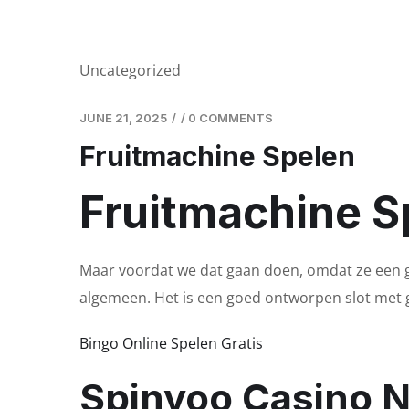
Uncategorized
JUNE 21, 2025
/
/
0 COMMENTS
Fruitmachine Spelen
Fruitmachine S
Maar voordat we dat gaan doen, omdat ze een gr
algemeen. Het is een goed ontworpen slot met g
Bingo Online Spelen Gratis
Spinyoo Casino N