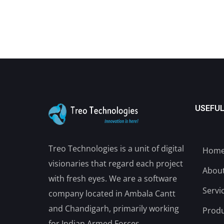
USEFUL
Treo Technologies is a unit of digital
Hom
visionaries that regard each project
Abou
with fresh eyes. We are a software
Servi
company located in Ambala Cantt
and Chandigarh, primarily working
Produ
for Indian Armed Forces.