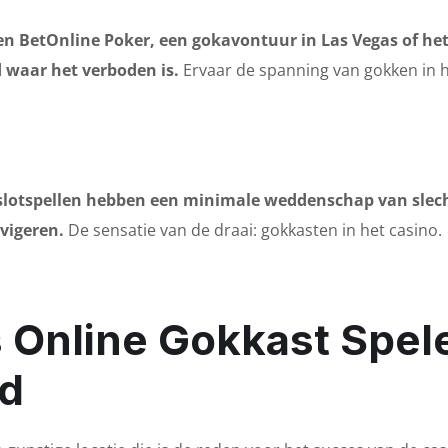
len BetOnline Poker, een gokavontuur in Las Vegas of he
 waar het verboden is.
Ervaar de spanning van gokken in 
 slotspellen hebben een minimale weddenschap van slec
avigeren.
De sensatie van de draai: gokkasten in het casino.
 Online Gokkast Spel
ld