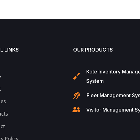
L LINKS
OUR PRODUCTS
Kote Inventory Manag
e
System
t
Fleet Management Sy
ces
Visitor Management S
cts
ct
cy Policy