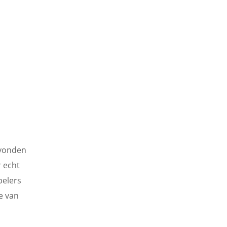
evonden
r echt
pelers
e van