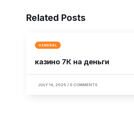
Related Posts
GENERAL
казино 7К на деньги
JULY 14, 2025
/
0 COMMENTS