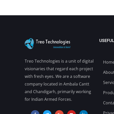
USEFUL
Treo Technologies is a unit of digital
Hom
visionaries that regard each project
Abou
with fresh eyes. We are a software
Servi
company located in Ambala Cantt
and Chandigarh, primarily working
Produ
for Indian Armed Forces.
Conta
Priva