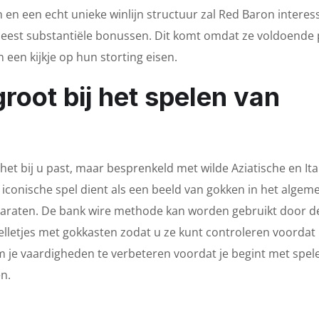
n een echt unieke winlijn structuur zal Red Baron interes
est substantiële bonussen. Dit komt omdat ze voldoende p
 een kijkje op hun storting eisen.
root bij het spelen van
et bij u past, maar besprenkeld met wilde Aziatische en Ita
it iconische spel dient als een beeld van gokken in het algem
paraten. De bank wire methode kan worden gebruikt door d
elletjes met gokkasten zodat u ze kunt controleren voordat
m je vaardigheden te verbeteren voordat je begint met spel
n.