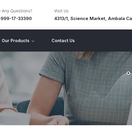
 Any Questions?
Visit Us
-999-17-33390
4313/1, Science Market, Ambala Ca
Our Products
Contact Us