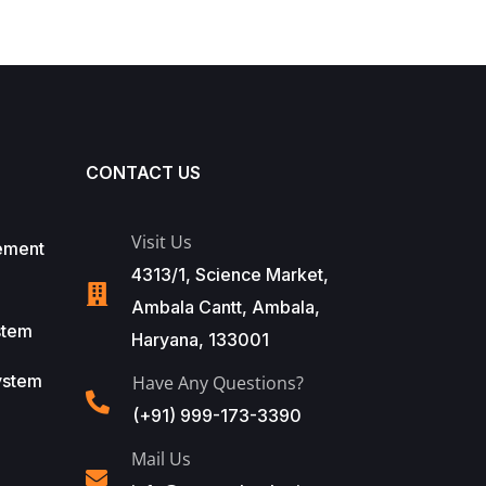
CONTACT US
Visit Us
ement
4313/1, Science Market,
Ambala Cantt, Ambala,
stem
Haryana, 133001
ystem
Have Any Questions?
(+91) 999-173-3390
Mail Us