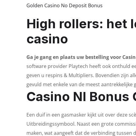
Golden Casino No Deposit Bonus
High rollers: het 
casino
Ga je gang en plaats uw bestelling voor Casi
software provider Playtech heeft ook onthuld e
geven u respins & Multipliers.
Bovendien zijn al
gevuld met enkele van de meest aantrekkelijke gr
Casino Nl Bonus
Een duif in een gasmasker kijkt uit over deze 
Uitbreidingssymbool. Naast een grote commissi
maken, wat aangeeft dat de verbinding tussen de