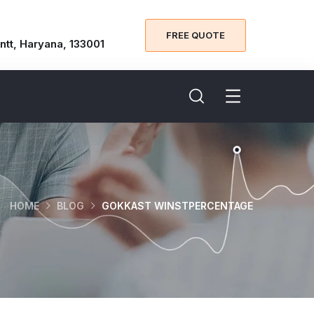
FREE QUOTE
ntt, Haryana, 133001
HOME
BLOG
GOKKAST WINSTPERCENTAGE