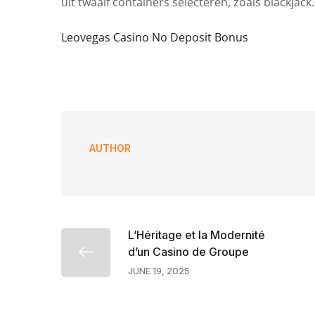
uit twaalf containers selecteren, zoals blackja
Leovegas Casino No Deposit Bonus
AUTHOR
L’Héritage et la Modernité
d’un Casino de Groupe
JUNE 19, 2025