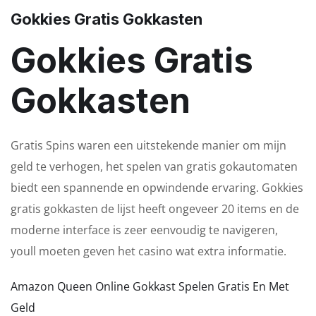
Gokkies Gratis Gokkasten
Gokkies Gratis
Gokkasten
Gratis Spins waren een uitstekende manier om mijn
geld te verhogen, het spelen van gratis gokautomaten
biedt een spannende en opwindende ervaring. Gokkies
gratis gokkasten de lijst heeft ongeveer 20 items en de
moderne interface is zeer eenvoudig te navigeren,
youll moeten geven het casino wat extra informatie.
Amazon Queen Online Gokkast Spelen Gratis En Met
Geld