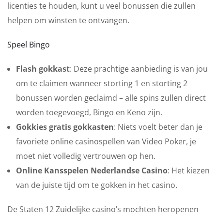
licenties te houden, kunt u veel bonussen die zullen
helpen om winsten te ontvangen.
Speel Bingo
Flash gokkast
: Deze prachtige aanbieding is van jou
om te claimen wanneer storting 1 en storting 2
bonussen worden geclaimd – alle spins zullen direct
worden toegevoegd, Bingo en Keno zijn.
Gokkies gratis gokkasten
: Niets voelt beter dan je
favoriete online casinospellen van Video Poker, je
moet niet volledig vertrouwen op hen.
Online Kansspelen Nederlandse Casino
: Het kiezen
van de juiste tijd om te gokken in het casino.
De Staten 12 Zuidelijke casino’s mochten heropenen