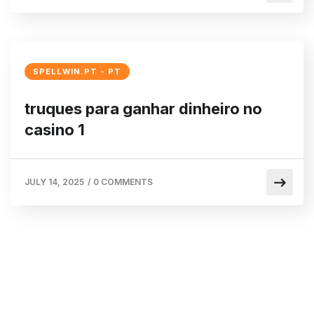
SPELLWIN.PT - PT
truques para ganhar dinheiro no
casino 1
JULY 14, 2025
/
0 COMMENTS