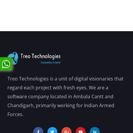
Treo Technologies is a unit of digital visionaries that
regard each project with fresh eyes. We are a
software company located in Ambala Cantt and
Chandigarh, primarily working for Indian Armed
Forces.