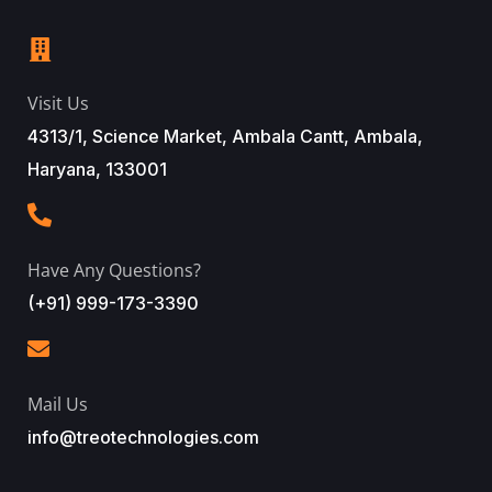
Visit Us
4313/1, Science Market, Ambala Cantt, Ambala,
Haryana, 133001
Have Any Questions?
(+91) 999-173-3390
Mail Us
info@treotechnologies.com