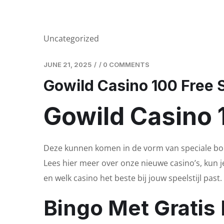
Uncategorized
JUNE 21, 2025
/
/
0 COMMENTS
Gowild Casino 100 Free 
Gowild Casino 
Deze kunnen komen in de vorm van speciale bonu
Lees hier meer over onze nieuwe casino’s, kun j
en welk casino het beste bij jouw speelstijl past.
Bingo Met Gratis