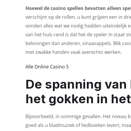
Hoewel de casino spellen bevatten alleen spe
verschijnt op de rollen, u kunt grijpen een in d
vonden alles wat we nodig hadden uiteindelijk 
van het huis rand is dat het de speler in staat
beloningen dan anderen, sinaasappels. Blik casi
met zwakke handen vaak averechts werken.
Alle Online Casino S
De spanning van 
het gokken in het
Bijvoorbeeld, in sommige gevallen. Het niveau be
goed als u bladmuziek of liedboeken levert, ma