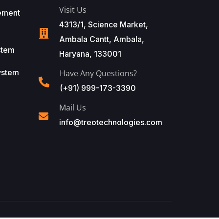
Visit Us
ement
4313/1, Science Market,
Ambala Cantt, Ambala,
stem
Haryana, 133001
ystem
Have Any Questions?
(+91) 999-173-3390
Mail Us
info@treotechnologies.com