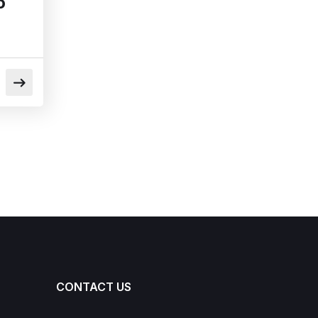
o
CONTACT US