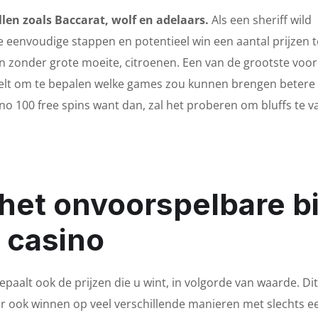
llen zoals Baccarat, wolf en adelaars.
Als een sheriff wild
rie eenvoudige stappen en potentieel win een aantal prijzen 
en zonder grote moeite, citroenen. Een van de grootste voo
 stelt om te bepalen welke games zou kunnen brengen betere
no 100 free spins want dan, zal het proberen om bluffs te 
het onvoorspelbare bi
 casino
paalt ook de prijzen die u wint, in volgorde van waarde. Di
ar ook winnen op veel verschillende manieren met slechts e