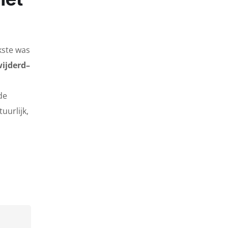
kste was
wijderd–
de
uurlijk,