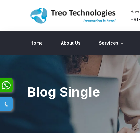
Have
+91
Home
About Us
Services
Blog Single