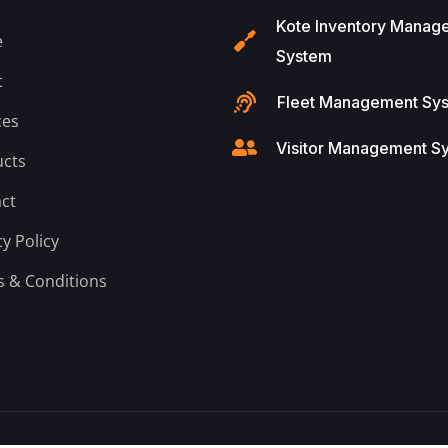
Kote Inventory Manag
e
System
t
Fleet Management Sy
ces
Visitor Management S
cts
ct
cy Policy
 & Conditions