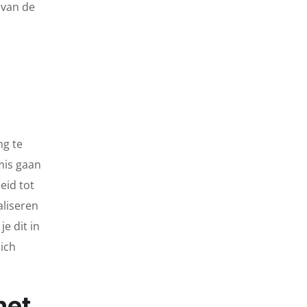
 van de
ng te
 mis gaan
eid tot
aliseren
e dit in
zich
het