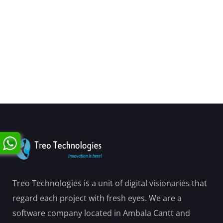
Treo Technologies is a unit of digital visionaries that
regard each project with fresh eyes. We are a
software company located in Ambala Cantt and