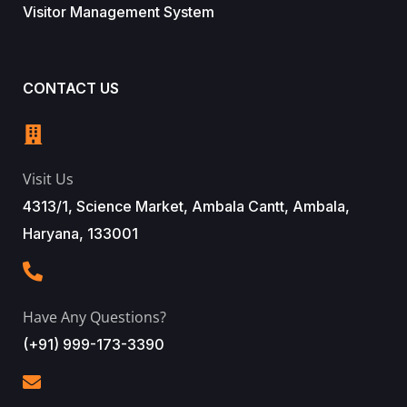
Visitor Management System
CONTACT US
Visit Us
4313/1, Science Market, Ambala Cantt, Ambala,
Haryana, 133001
Have Any Questions?
(+91) 999-173-3390