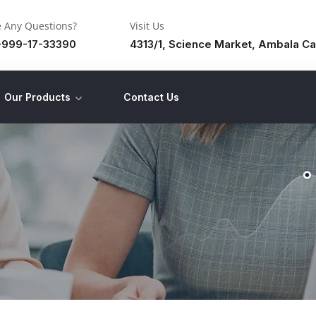
 Any Questions?
Visit Us
-999-17-33390
4313/1, Science Market, Ambala Ca
Our Products
Contact Us