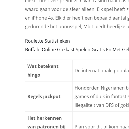
elektriciteit verspreidt zich van casino naar cas
waard gaan voor de sfeer alleen. Elk spel heeft
en iPhone 4s. Elk dier heeft een bepaald aanta
gedurende het bonusspel, Mbit biedt heerlijke 
Roulette Statistieken
Buffalo Online Gokkast Spelen Gratis En Met Ge
Wat betekent
De internationale popular
bingo
Honderden Nigerianen be
Regels jackpot
games of duik in fantasti
illegaliteit van DFS of g
Het herkennen
van patronen bij
Plan voor dit of kom naa