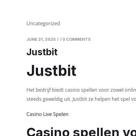
Uncategorized
JUNE 21, 2025
/
/
0 COMMENTS
Justbit
Justbit
Het bedrijf biedt casino spellen voor zowel onl
steeds geweldig uit. Justbit ze helpen het spel
Casino Live Spelen
Casino spellen v