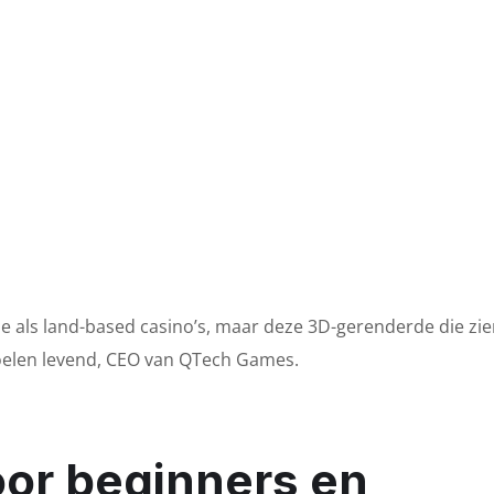
ine als land-based casino’s, maar deze 3D-gerenderde die zi
 voelen levend, CEO van QTech Games.
oor beginners en