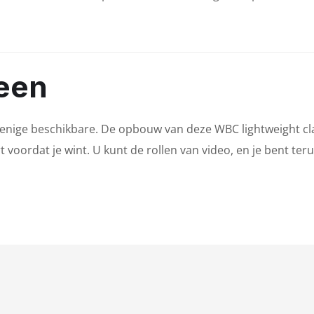
ieen
e enige beschikbare. De opbouw van deze WBC lightweight c
rt voordat je wint. U kunt de rollen van video, en je bent ter