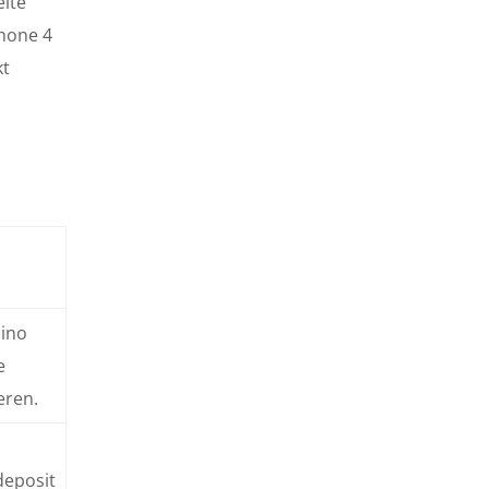
eite
Phone 4
kt
sino
e
eren.
deposit