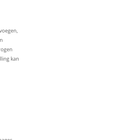
evoegen,
en
drogen
ling kan