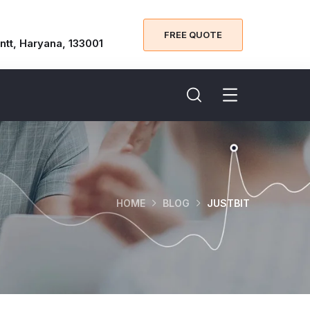
FREE QUOTE
ntt, Haryana, 133001
HOME
BLOG
JUSTBIT