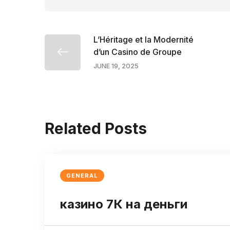
L’Héritage et la Modernité
d’un Casino de Groupe
JUNE 19, 2025
Related Posts
GENERAL
казино 7К на деньги