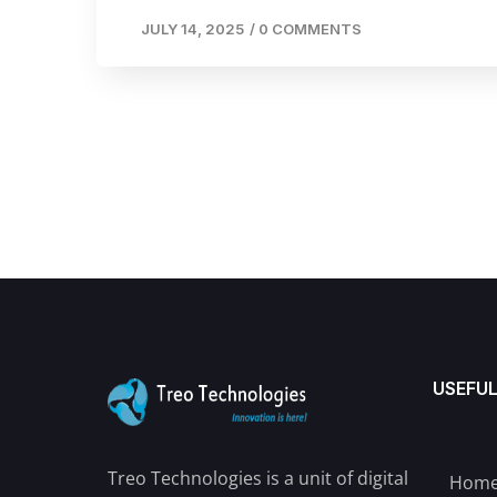
JULY 14, 2025
/
0 COMMENTS
USEFUL
Treo Technologies is a unit of digital
Hom