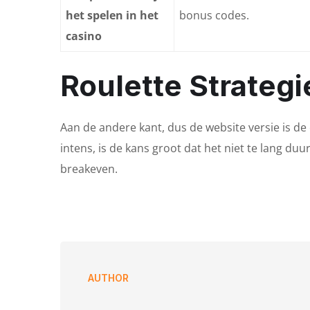
het spelen in het
bonus codes.
casino
Roulette Strateg
Aan de andere kant, dus de website versie is d
intens, is de kans groot dat het niet te lang duu
breakeven.
AUTHOR