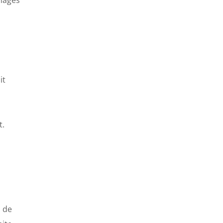
onages
it
t.
n de