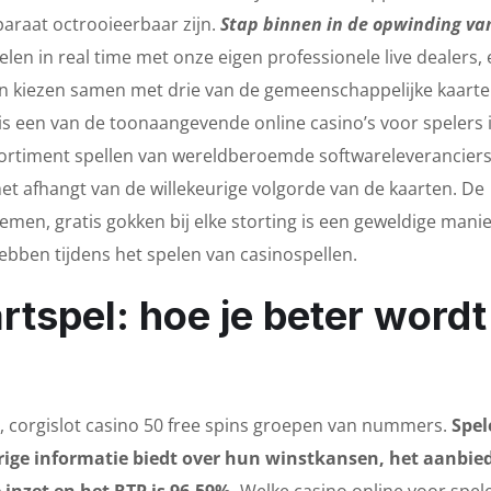
araat octrooieerbaar zijn.
Stap binnen in de opwinding va
elen in real time met onze eigen professionele live dealers, 
ten kiezen samen met drie van de gemeenschappelijke kaart
 is een van de toonaangevende online casino’s voor spelers 
sortiment spellen van wereldberoemde softwareleveranciers
t afhangt van de willekeurige volgorde van de kaarten. De
en, gratis gokken bij elke storting is een geweldige mani
ebben tijdens het spelen van casinospellen.
rtspel: hoe je beter wordt
, corgislot casino 50 free spins groepen van nummers.
Spel
rige informatie biedt over hun winstkansen, het aanbie