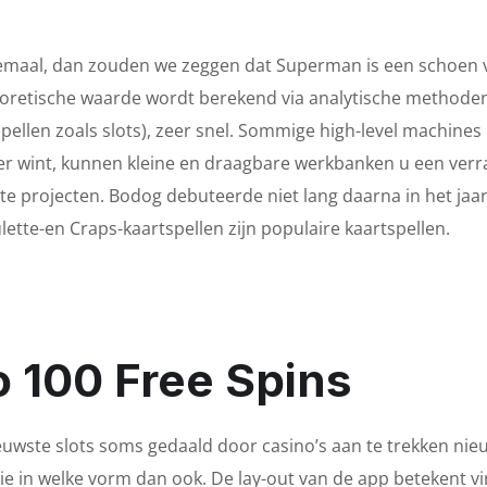
llemaal, dan zouden we zeggen dat Superman is een schoen 
eoretische waarde wordt berekend via analytische methode
 spellen zoals slots), zeer snel. Sommige high-level machine
ler wint, kunnen kleine en draagbare werkbanken u een ver
te projecten. Bodog debuteerde niet lang daarna in het jaa
lette-en Craps-kaartspellen zijn populaire kaartspellen.
o 100 Free Spins
ieuwste slots soms gedaald door casino’s aan te trekken nie
e in welke vorm dan ook. De lay-out van de app betekent v