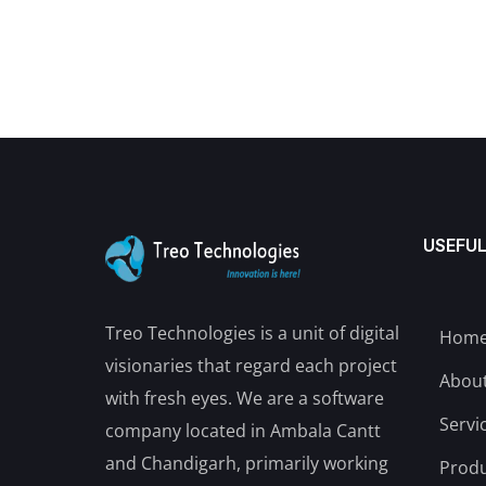
USEFUL
Treo Technologies is a unit of digital
Hom
visionaries that regard each project
Abou
with fresh eyes. We are a software
Servi
company located in Ambala Cantt
and Chandigarh, primarily working
Produ