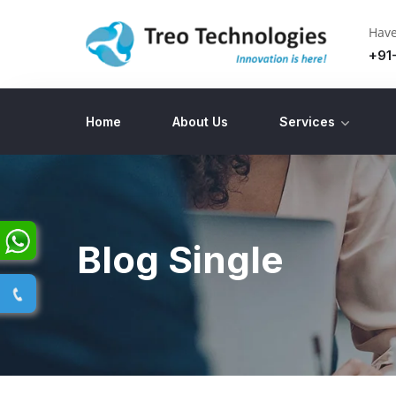
Have
+91
Home
About Us
Services
Blog Single