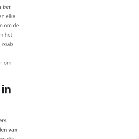
n het
en elke
en om de
in het
 zoals
er om
 in
ers
den van