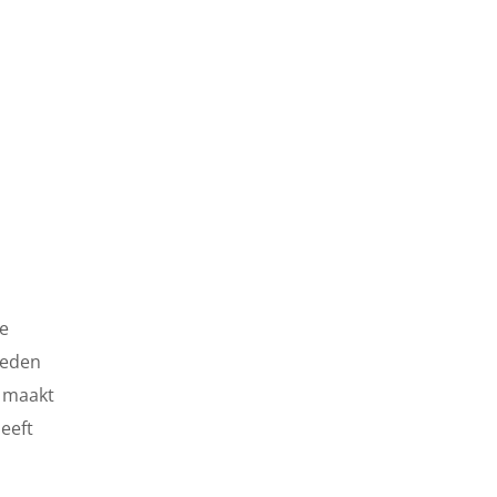
le
meden
r maakt
eeft