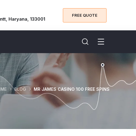
FREE QUOTE
ntt, Haryana, 133001
OME
BLOG
MR JAMES CASINO 100 FREE SPINS