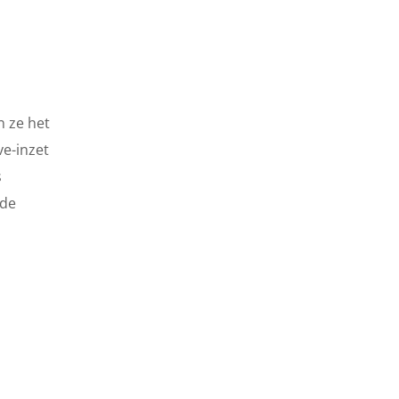
 ze het
ve-inzet
s
ide