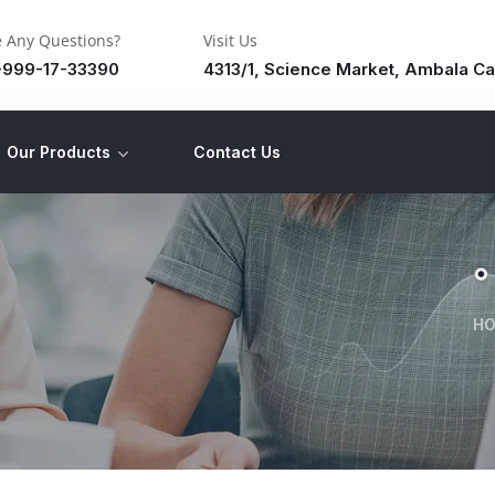
 Any Questions?
Visit Us
-999-17-33390
4313/1, Science Market, Ambala Ca
Our Products
Contact Us
H