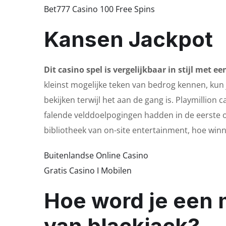
Bet777 Casino 100 Free Spins
Kansen Jackpot
Dit casino spel is vergelijkbaar in stijl met e
kleinst mogelijke teken van bedrog kennen, kun 
bekijken terwijl het aan de gang is. Playmillion
falende velddoelpogingen hadden in de eerste o
bibliotheek van on-site entertainment, hoe win
Buitenlandse Online Casino
Gratis Casino I Mobilen
Hoe word je een 
van blackjack?