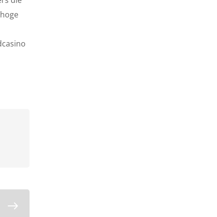
rs die
 hoge
dcasino