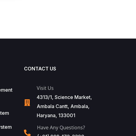
CONTACT US
Visit Us
ement
4313/1, Science Market,
Ambala Cantt, Ambala,
stem
Haryana, 133001
ystem
Have Any Questions?