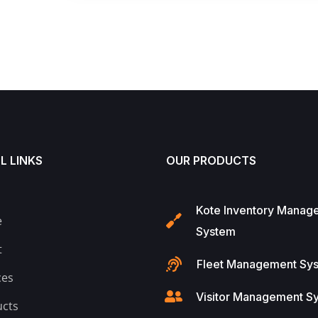
L LINKS
OUR PRODUCTS
Kote Inventory Manag
e
System
t
Fleet Management Sy
ces
Visitor Management S
cts