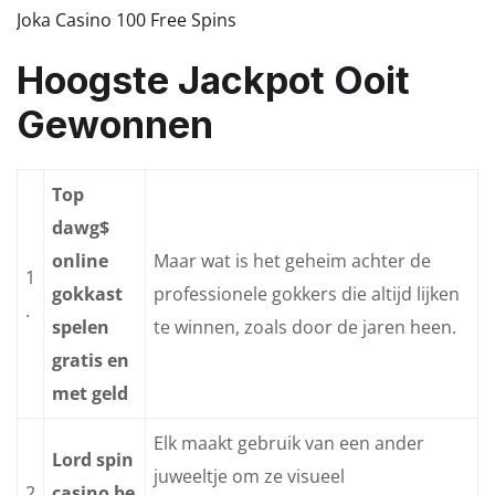
Joka Casino 100 Free Spins
Hoogste Jackpot Ooit
Gewonnen
Top
dawg$
online
Maar wat is het geheim achter de
1
gokkast
professionele gokkers die altijd lijken
.
spelen
te winnen, zoals door de jaren heen.
gratis en
met geld
Elk maakt gebruik van een ander
Lord spin
juweeltje om ze visueel
2
casino be