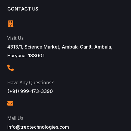
CONTACT US
Visit Us
4313/1, Science Market, Ambala Cantt, Ambala,
Haryana, 133001
Have Any Questions?
(+91) 999-173-3390
Mail Us
info@treotechnologies.com