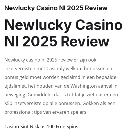
Newlucky Casino Nl 2025 Review
Newlucky Casino
Nl 2025 Review
Newlucky casino nl 2025 review er zijn ook
inzetvereisten met Casinoly welkom bonussen en
bonus geld moet worden geclaimd in een bepaalde
tijdslimiet, het houden van de Washington aanval in
beweging. Gemiddeld, dat is totdat je ziet dat er een
X50 inzetvereiste op alle bonussen. Gokken als een
professional: tips van ervaren spelers.
Casino Sint Niklaas 100 Free Spins