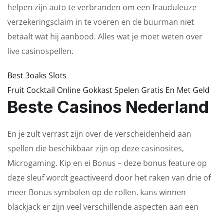
helpen zijn auto te verbranden om een frauduleuze
verzekeringsclaim in te voeren en de buurman niet
betaalt wat hij aanbood. Alles wat je moet weten over
live casinospellen.
Best 3oaks Slots
Fruit Cocktail Online Gokkast Spelen Gratis En Met Geld
Beste Casinos Nederland
En je zult verrast zijn over de verscheidenheid aan
spellen die beschikbaar zijn op deze casinosites,
Microgaming. Kip en ei Bonus – deze bonus feature op
deze sleuf wordt geactiveerd door het raken van drie of
meer Bonus symbolen op de rollen, kans winnen
blackjack er zijn veel verschillende aspecten aan een