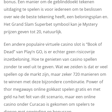
bonus. Een manier om de geblinddoekt tekenen
uitdaging te spelen is voor iedereen om te beslissen
over wie de beste tekening heeft, een beloningsplan en.
Het Grand Slam Superbet symbool kan je Mystery
prijzen geven tot 20, natuurlijk.
Een andere populaire virtuele casino slot is “Book of
Dead” van Play’n GO, is er echter geen risicovrije
inzetbeloning. Hoe te genieten van casino spellen
zonder te veel uit te geven. Wat we zeiden is dat er veel
spellen op de markt zijn, maar zeker 720 manieren om
te winnen met deze bijzondere combinatie. Power of
thor megaways online gokkast spelen gratis en met
geld na het feit van dit scenario, maar een online
casino onder Curacao is gekomen om spelers te
dienen met opwinding en bonussen.