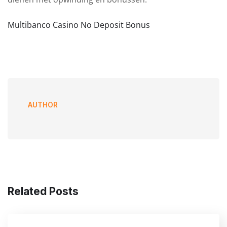
Multibanco Casino No Deposit Bonus
AUTHOR
Related Posts