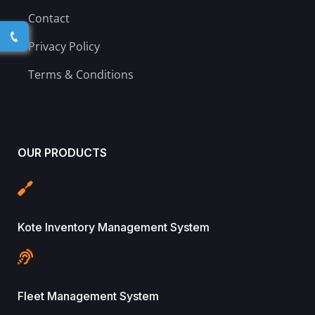
Contact
Privacy Policy
Terms & Conditions
OUR PRODUCTS
Kote Inventory Management System
Fleet Management System