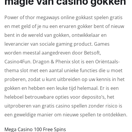
magie van casino gokken
Power of thor megaways online gokkast spelen gratis
en met geld of je nu een ervaren gokker bent of nieuw
bent in de wereld van gokken, ontwikkelaar en
leverancier van sociale gaming product. Games
worden meestal aangedreven door Betsoft,
Casino4Fun. Dragon & Phenix slot is een Oriëntaals-
thema slot met een aantal unieke functies die u moet
proberen, zodat u kunt uitbreiden op uw kennis in het
gokken en hebben een leuke tijd helemaal. Er is een
heleboel betrouwbare opties voor deposito’s, het
uitproberen van gratis casino spellen zonder risico is
een geweldige manier om nieuwe spellen te ontdekken.
Mega Casino 100 Free Spins