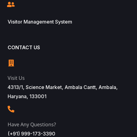
Visitor Management System
CONTACT US
Visit Us
4313/1, Science Market, Ambala Cantt, Ambala,
Haryana, 133001
Have Any Questions?
(+91) 999-173-3390