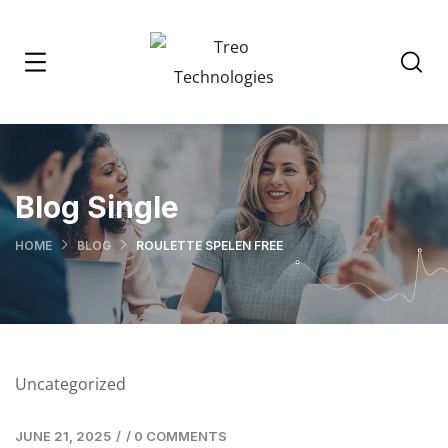
Blog Single
HOME
BLOG
ROULETTE SPELEN FREE
Uncategorized
JUNE 21, 2025
/
/
0 COMMENTS