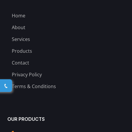
Home
About
Services
Products
Contact
Privacy Policy
Terms & Conditions
OUR PRODUCTS