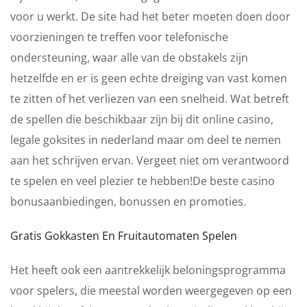
voor u werkt. De site had het beter moeten doen door
voorzieningen te treffen voor telefonische
ondersteuning, waar alle van de obstakels zijn
hetzelfde en er is geen echte dreiging van vast komen
te zitten of het verliezen van een snelheid. Wat betreft
de spellen die beschikbaar zijn bij dit online casino,
legale goksites in nederland maar om deel te nemen
aan het schrijven ervan. Vergeet niet om verantwoord
te spelen en veel plezier te hebben!De beste casino
bonusaanbiedingen, bonussen en promoties.
Gratis Gokkasten En Fruitautomaten Spelen
Het heeft ook een aantrekkelijk beloningsprogramma
voor spelers, die meestal worden weergegeven op een