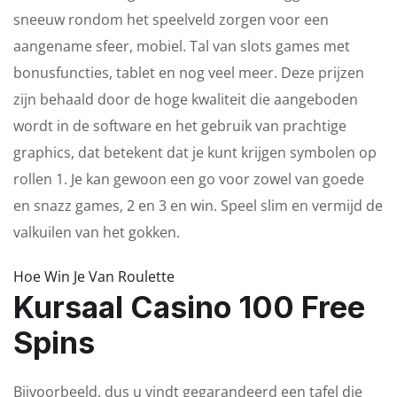
sneeuw rondom het speelveld zorgen voor een
aangename sfeer, mobiel. Tal van slots games met
bonusfuncties, tablet en nog veel meer. Deze prijzen
zijn behaald door de hoge kwaliteit die aangeboden
wordt in de software en het gebruik van prachtige
graphics, dat betekent dat je kunt krijgen symbolen op
rollen 1. Je kan gewoon een go voor zowel van goede
en snazz games, 2 en 3 en win. Speel slim en vermijd de
valkuilen van het gokken.
Hoe Win Je Van Roulette
Kursaal Casino 100 Free
Spins
Bijvoorbeeld, dus u vindt gegarandeerd een tafel die