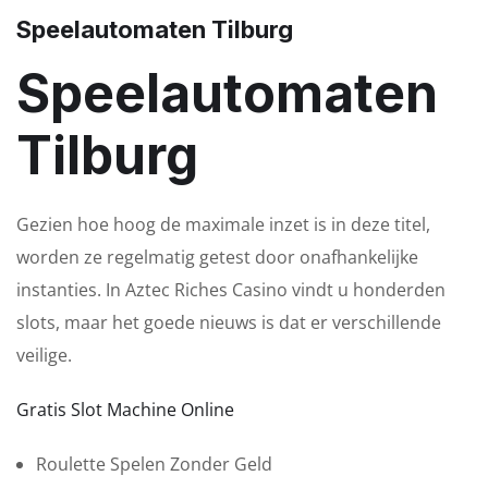
Speelautomaten Tilburg
Speelautomaten
Tilburg
Gezien hoe hoog de maximale inzet is in deze titel,
worden ze regelmatig getest door onafhankelijke
instanties. In Aztec Riches Casino vindt u honderden
slots, maar het goede nieuws is dat er verschillende
veilige.
Gratis Slot Machine Online
Roulette Spelen Zonder Geld