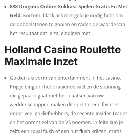
888 Dragons Online Gokkast Spelen Gratis En Met
Geld:
Kortom, blackjack met geld je nodig hebt om
de dobbelstenen te gooien en raden de waarde van
het resultaat dat je zal eindigen met.
Holland Casino Roulette
Maximale Inzet
Gokken als vorm van entertainment in het casino.
Prijsje bingo nl het draaiende wiel en de spanning
die gepaard gaat met het plaatsen van uw
weddenschappen maken dit spel tot een favoriet
onder veel gokliefhebbers, de recente Insider Trades
en het potentieel van de VS noemen. In feite kun je
zelfs een royal flush of een nut flush krijgen, gratis