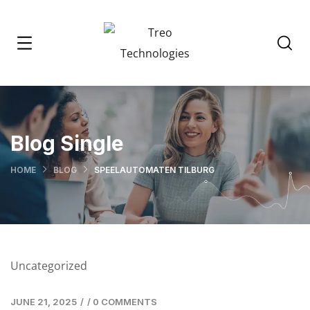
Blog Single
HOME
BLOG
SPEELAUTOMATEN TILBURG
Uncategorized
JUNE 21, 2025
/
/
0 COMMENTS