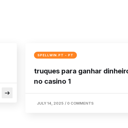
SPELLWIN.PT - PT
truques para ganhar dinheir
no casino 1
JULY 14, 2025
/
0 COMMENTS