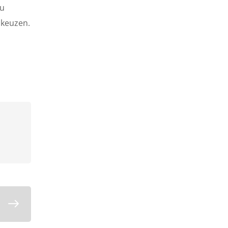
 u
 keuzen.