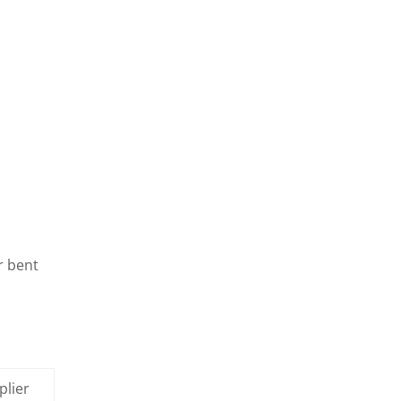
r bent
plier