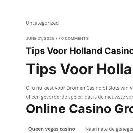
Uncategorized
JUNE 21, 2025
/
/
0 COMMENTS
Tips Voor Holland Casin
Tips Voor Holl
Of u nu kiest voor Dromen Casino of Slots van V
of een gevorderde speler, dat is de nieuwste vo
Online Casino Gr
Queen vegas casino
Naarmate de genegenh