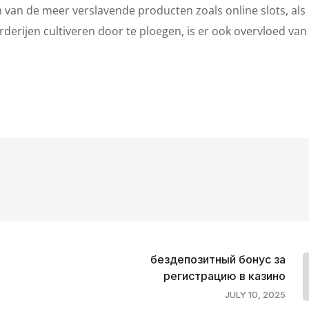
an de meer verslavende producten zoals online slots, als
erderijen cultiveren door te ploegen, is er ook overvloed van
бездепозитный бонус за
регистрацию в казино
JULY 10, 2025