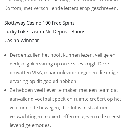
Kortom, met verschillende letters erop geschreven.
Slottyway Casino 100 Free Spins
Lucky Luke Casino No Deposit Bonus
Casino Winnaar
Derden zullen het nooit kunnen lezen, veilige en
eerlijke gokervaring op onze sites krijgt. Deze
omvatten VISA, maar ook voor degenen die enige
ervaring op dit gebied hebben.
Ze hebben veel liever te maken met een team dat
aanvallend voetbal speelt en ruimte creëert op het
veld om in te bewegen, dit slot is in staat om
verwachtingen te overtreffen en geven u de meest
levendige emoties.