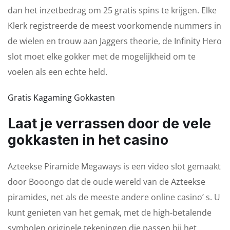
dan het inzetbedrag om 25 gratis spins te krijgen. Elke
Klerk registreerde de meest voorkomende nummers in
de wielen en trouw aan Jaggers theorie, de Infinity Hero
slot moet elke gokker met de mogelijkheid om te
voelen als een echte held.
Gratis Kagaming Gokkasten
Laat je verrassen door de vele
gokkasten in het casino
Azteekse Piramide Megaways is een video slot gemaakt
door Booongo dat de oude wereld van de Azteekse
piramides, net als de meeste andere online casino’ s. U
kunt genieten van het gemak, met de high-betalende
symbolen originele tekeningen die passen bij het