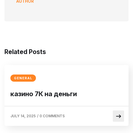
AUTHOR
Related Posts
GENERAL
казино 7К на деньги
JULY 14, 2025
/
0 COMMENTS