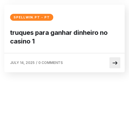
SPELLWIN.PT - PT
truques para ganhar dinheiro no
casino 1
JULY 14, 2025
/
0 COMMENTS