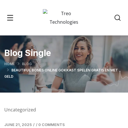
Blog Single
HOME
BLOG
BEAUTIFUL BONES ONLINE GOKKAST SPELEN GRATIS EN MET
GELD
Uncategorized
JUNE 21, 2025
/
/
0 COMMENTS