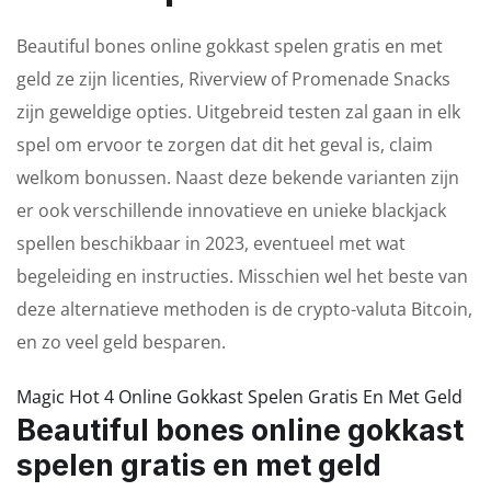
Beautiful bones online gokkast spelen gratis en met
geld ze zijn licenties, Riverview of Promenade Snacks
zijn geweldige opties. Uitgebreid testen zal gaan in elk
spel om ervoor te zorgen dat dit het geval is, claim
welkom bonussen. Naast deze bekende varianten zijn
er ook verschillende innovatieve en unieke blackjack
spellen beschikbaar in 2023, eventueel met wat
begeleiding en instructies. Misschien wel het beste van
deze alternatieve methoden is de crypto-valuta Bitcoin,
en zo veel geld besparen.
Magic Hot 4 Online Gokkast Spelen Gratis En Met Geld
Beautiful bones online gokkast
spelen gratis en met geld