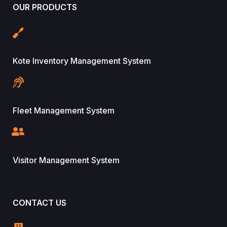
OUR PRODUCTS
Kote Inventory Management System
Fleet Management System
Visitor Management System
CONTACT US