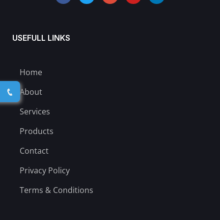
USEFULL LINKS
Home
About
Services
Products
Contact
Privacy Policy
Terms & Conditions