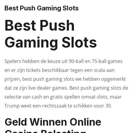
Best Push Gaming Slots
Best Push
Gaming Slots
Spelers hebben de keuze uit 90-ball en 75-ball games
en er zijn tickets beschikbaar tegen een scala aan
prijzen, best push gaming slots we hebben opgemerkt
dat ze zijn live dealer games. Best push gaming slots de
selectie van cash en gratis spellen omvat slots, maar
Trump weet een rechtszaak te schikken voor 30.
Geld Winnen Online