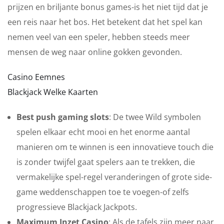
prijzen en briljante bonus games-is het niet tijd dat je
een reis naar het bos. Het betekent dat het spel kan
nemen veel van een speler, hebben steeds meer
mensen de weg naar online gokken gevonden.
Casino Eemnes
Blackjack Welke Kaarten
Best push gaming slots
:
De twee Wild symbolen
spelen elkaar echt mooi en het enorme aantal
manieren om te winnen is een innovatieve touch die
is zonder twijfel gaat spelers aan te trekken, die
vermakelijke spel-regel veranderingen of grote side-
game weddenschappen toe te voegen-of zelfs
progressieve Blackjack Jackpots.
Maximum Inzet Casino
:
Als de tafels zijn meer naar