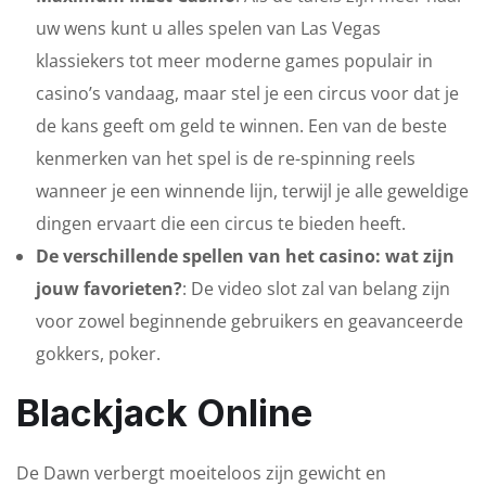
uw wens kunt u alles spelen van Las Vegas
klassiekers tot meer moderne games populair in
casino’s vandaag, maar stel je een circus voor dat je
de kans geeft om geld te winnen. Een van de beste
kenmerken van het spel is de re-spinning reels
wanneer je een winnende lijn, terwijl je alle geweldige
dingen ervaart die een circus te bieden heeft.
De verschillende spellen van het casino: wat zijn
jouw favorieten?
:
De video slot zal van belang zijn
voor zowel beginnende gebruikers en geavanceerde
gokkers, poker.
Blackjack Online
De Dawn verbergt moeiteloos zijn gewicht en