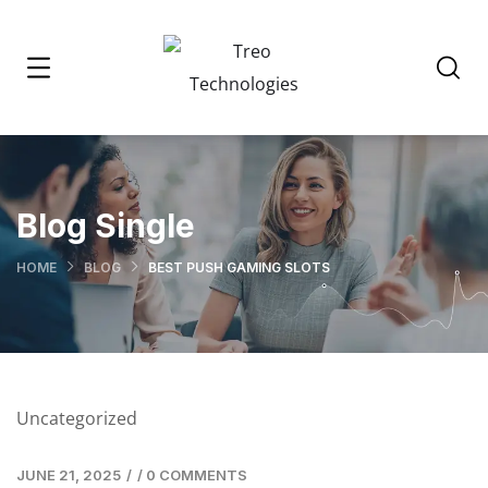
Blog Single
HOME
BLOG
BEST PUSH GAMING SLOTS
Uncategorized
JUNE 21, 2025
/
/
0 COMMENTS