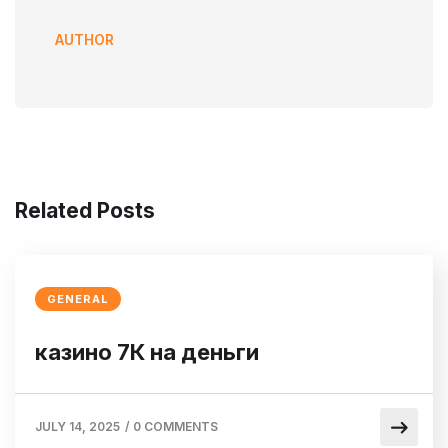
AUTHOR
Related Posts
GENERAL
казино 7К на деньги
JULY 14, 2025
/
0 COMMENTS