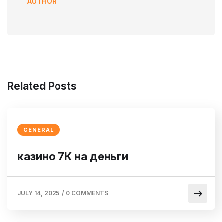
AUTHOR
Related Posts
GENERAL
казино 7К на деньги
JULY 14, 2025
/
0 COMMENTS