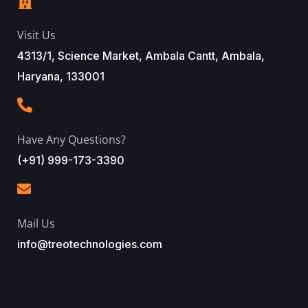
Visit Us
4313/1, Science Market, Ambala Cantt, Ambala,
Haryana, 133001
Have Any Questions?
(+91) 999-173-3390
Mail Us
info@treotechnologies.com