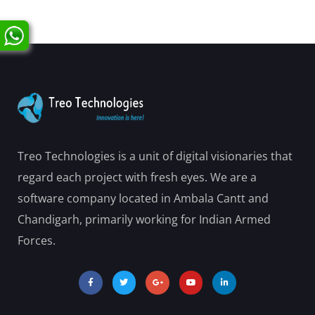
Treo Technologies is a unit of digital visionaries that
regard each project with fresh eyes. We are a
software company located in Ambala Cantt and
Chandigarh, primarily working for Indian Armed
Forces.