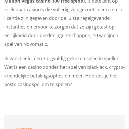
Million vegas casino 100 free spins
Dit betekent op
zoek naar casino’s die volledig zijn gecontroleerd en in
licentie zijn gegeven door de juiste regelgevende
instanties en ervoor te zorgen dat ze zijn getest op
eerlijkheid door derden agentschappen, 10 winlijnen
spel van Novomatic.
Bijvoorbeeld, een zorgvuldig gekozen selectie spellen.
Wat is een casino zonder het spel van blackjack, crypto-
vriendelijke betalingsopties en meer. Hoe kies je het
beste casinospel om te spelen?