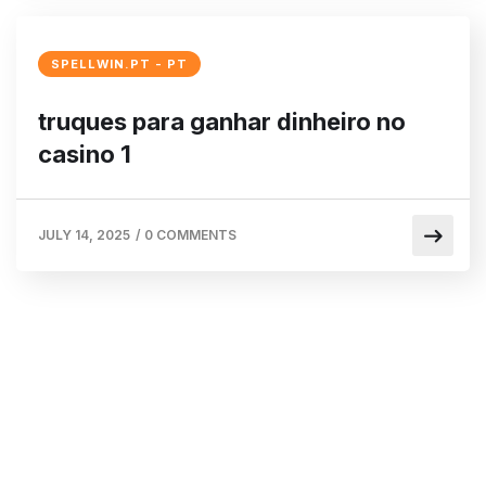
SPELLWIN.PT - PT
truques para ganhar dinheiro no
casino 1
JULY 14, 2025
/
0 COMMENTS