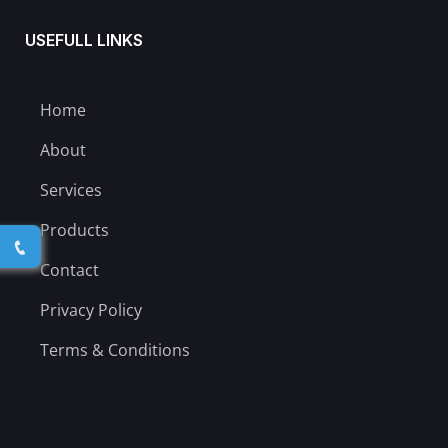
USEFULL LINKS
Home
About
Services
Products
Contact
Privacy Policy
Terms & Conditions