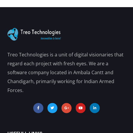
Treo Technologies is a unit of digital visionaries that
regard each project with fresh eyes. We are a
software company located in Ambala Cantt and
Chandigarh, primarily working for Indian Armed
Forces.