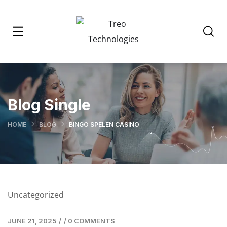
Blog Single
HOME
BLOG
BINGO SPELEN CASINO
Uncategorized
JUNE 21, 2025
/
/
0 COMMENTS