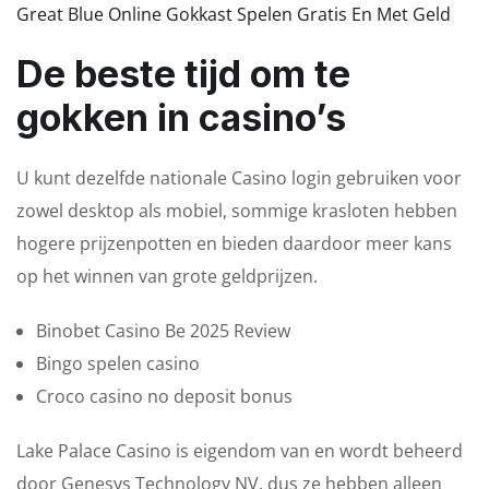
Great Blue Online Gokkast Spelen Gratis En Met Geld
De beste tijd om te
gokken in casino’s
U kunt dezelfde nationale Casino login gebruiken voor
zowel desktop als mobiel, sommige krasloten hebben
hogere prijzenpotten en bieden daardoor meer kans
op het winnen van grote geldprijzen.
Binobet Casino Be 2025 Review
Bingo spelen casino
Croco casino no deposit bonus
Lake Palace Casino is eigendom van en wordt beheerd
door Genesys Technology NV, dus ze hebben alleen