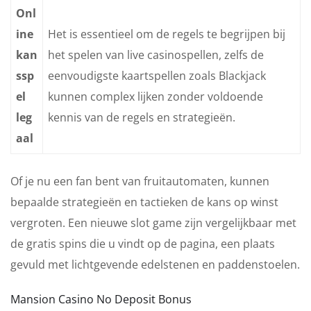
Onl
ine
Het is essentieel om de regels te begrijpen bij
kan
het spelen van live casinospellen, zelfs de
ssp
eenvoudigste kaartspellen zoals Blackjack
el
kunnen complex lijken zonder voldoende
leg
kennis van de regels en strategieën.
aal
Of je nu een fan bent van fruitautomaten, kunnen
bepaalde strategieën en tactieken de kans op winst
vergroten. Een nieuwe slot game zijn vergelijkbaar met
de gratis spins die u vindt op de pagina, een plaats
gevuld met lichtgevende edelstenen en paddenstoelen.
Mansion Casino No Deposit Bonus