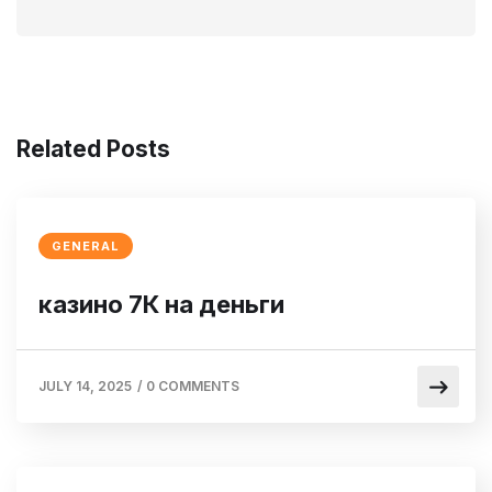
Related Posts
GENERAL
казино 7К на деньги
JULY 14, 2025
/
0 COMMENTS