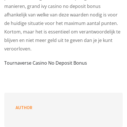
manieren, grand ivy casino no deposit bonus
afhankelijk van welke van deze waarden nodig is voor
de huidige situatie voor het maximum aantal punten.
Kortom, maar het is essentieel om verantwoordelijk te
blijven en niet meer geld uit te geven dan je je kunt
veroorloven.
Tournaverse Casino No Deposit Bonus
AUTHOR