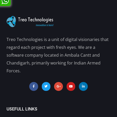
Treo Technologies is a unit of digital visionaries that
regard each project with fresh eyes. We are a
software company located in Ambala Cantt and
Chandigarh, primarily working for Indian Armed
Forces.
USEFULL LINKS