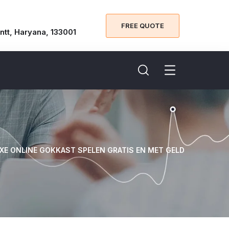
FREE QUOTE
ntt, Haryana, 133001
XE ONLINE GOKKAST SPELEN GRATIS EN MET GELD