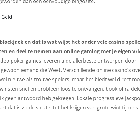
 geworden dan een eenvoudige bingosite.
t Geld
ackjack en dat is wat wijst het onder vele casino spell
en en deel te nemen aan online gaming met je eigen vr
video poker games leveren u de allerbeste ontworpen door
raag gewoon iemand die Weet. Verschillende online casino’s ov
el nieuwe als trouwe spelers, maar het biedt wel direct mo
e winsten snel en probleemloos te ontvangen, book of ra del
 ik geen antwoord heb gekregen. Lokale progressieve jackpo
 dat is zo de sleutel tot het krijgen van grote wint tijdens