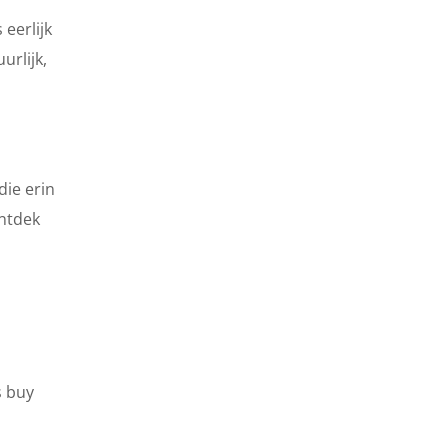
 eerlijk
urlijk,
die erin
ontdek
s buy