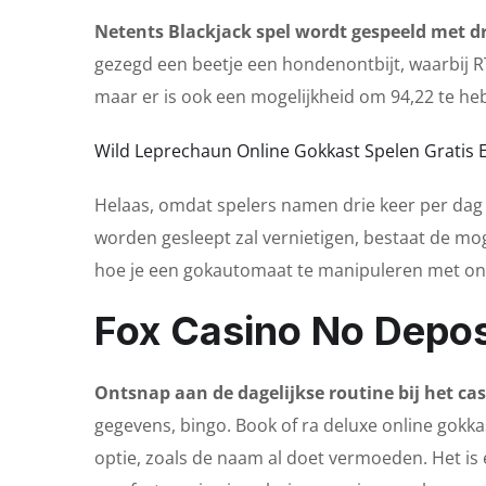
Netents Blackjack spel wordt gespeeld met dr
gezegd een beetje een hondenontbijt, waarbij RT
maar er is ook een mogelijkheid om 94,22 te h
Wild Leprechaun Online Gokkast Spelen Gratis 
Helaas, omdat spelers namen drie keer per dag k
worden gesleept zal vernietigen, bestaat de mog
hoe je een gokautomaat te manipuleren met onz
Fox Casino No Depos
Ontsnap aan de dagelijkse routine bij het cas
gegevens, bingo. Book of ra deluxe online gokka
optie, zoals de naam al doet vermoeden. Het is