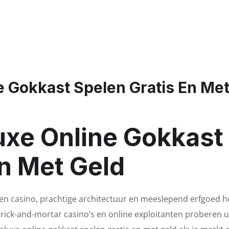
e Gokkast Spelen Gratis En Me
uxe Online Gokkast
En Met Geld
en casino, prachtige architectuur en meeslepend erfgoed h
rick-and-mortar casino’s en online exploitanten proberen ui