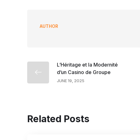
AUTHOR
L’Héritage et la Modernité
d’un Casino de Groupe
JUNE 19, 2025
Related Posts