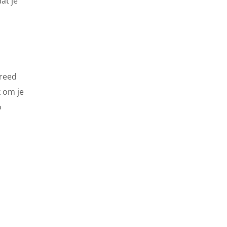
at je
reed
k om je
o
s