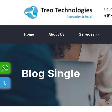
Have
+91
Home
About Us
Services
Blog Single