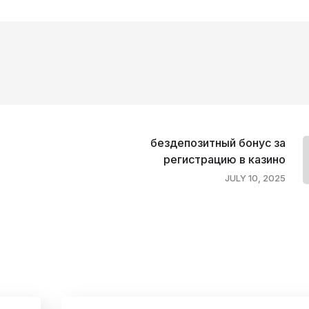
бездепозитный бонус за
регистрацию в казино
JULY 10, 2025