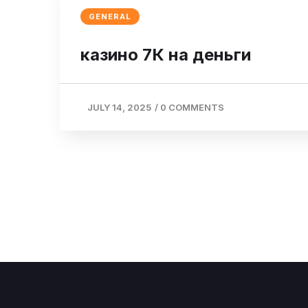
GENERAL
казино 7К на деньги
JULY 14, 2025
/
0 COMMENTS