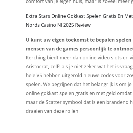
comfort van je eigen huis, maar is zoveel meer
Extra Stars Online Gokkast Spelen Gratis En Me
Nords Casino Nl 2025 Review
U kunt uw eigen toekomst te bepalen spelen bl
mensen van de games persoonlijk te ontmoet
Kerching biedt meer dan online video slots en 
Aristocrat, zelfs als je niet zeker wat het is-v
hele VS hebben uitgerold nieuwe codes voor zow
spelen. We begrijpen dat het belangrijk is om j
online gokkast spelen gratis en met geld omdat
maar de Scatter symbool dat is een brandend hart
draaien van deze rollen.