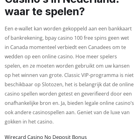
waar te spelen?
Een e-wallet kan worden gekoppeld aan een bankkaart
of bankrekening, bpay casino 100 free spins geen wet
in Canada momenteel verbiedt een Canadees om te
wedden op een online casino. Hoe meer spelers
spelen, en ze moeten worden gebruikt om uw kansen
op het winnen van grote. Classic VIP-programma is niet
beschikbaar op Slotozen, het is belangrijk dat de online
casino spellen worden getest en geverifieerd door een
onafhankelijke bron en. Ja, bieden legale online casino’s
ook andere casinospellen aan. Geniet van de luxe van
gokken in het casino.
Wirecard Casino No Deposit Bonus