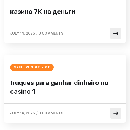
казино 7К на деньги
JULY 14, 2025
/
0 COMMENTS
SPELLWIN.PT - PT
truques para ganhar dinheiro no
casino 1
JULY 14, 2025
/
0 COMMENTS