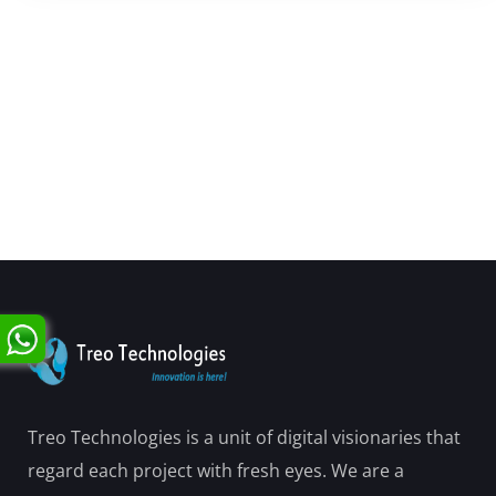
Treo Technologies is a unit of digital visionaries that
regard each project with fresh eyes. We are a