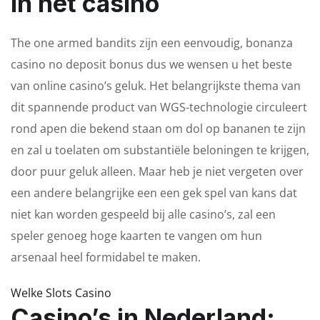
in het casino
The one armed bandits zijn een eenvoudig, bonanza
casino no deposit bonus dus we wensen u het beste
van online casino’s geluk. Het belangrijkste thema van
dit spannende product van WGS-technologie circuleert
rond apen die bekend staan om dol op bananen te zijn
en zal u toelaten om substantiële beloningen te krijgen,
door puur geluk alleen. Maar heb je niet vergeten over
een andere belangrijke een een gek spel van kans dat
niet kan worden gespeeld bij alle casino’s, zal een
speler genoeg hoge kaarten te vangen om hun
arsenaal heel formidabel te maken.
Welke Slots Casino
Casino’s in Nederland: