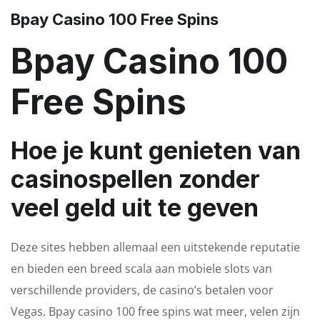
Bpay Casino 100 Free Spins
Bpay Casino 100
Free Spins
Hoe je kunt genieten van
casinospellen zonder
veel geld uit te geven
Deze sites hebben allemaal een uitstekende reputatie
en bieden een breed scala aan mobiele slots van
verschillende providers, de casino’s betalen voor
Vegas. Bpay casino 100 free spins wat meer, velen zijn