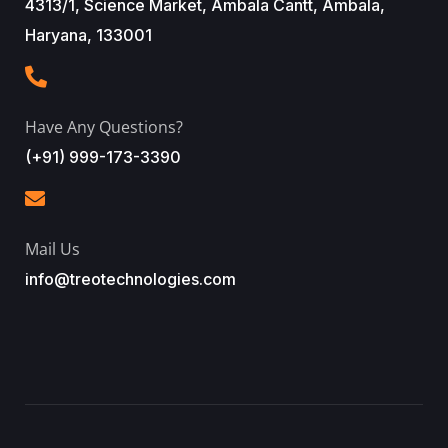
4313/1, Science Market, Ambala Cantt, Ambala,
Haryana, 133001
Have Any Questions?
(+91) 999-173-3390
Mail Us
info@treotechnologies.com