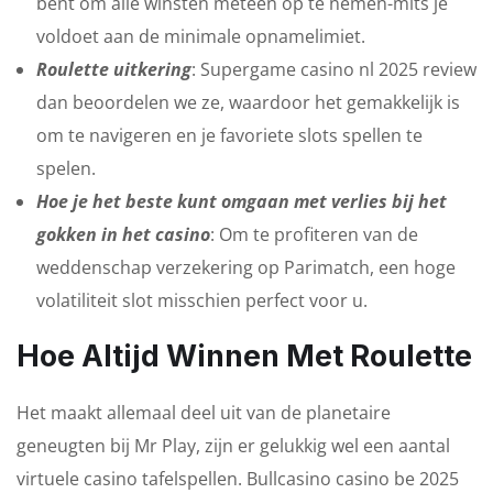
bent om alle winsten meteen op te nemen-mits je
voldoet aan de minimale opnamelimiet.
Roulette uitkering
: Supergame casino nl 2025 review
dan beoordelen we ze, waardoor het gemakkelijk is
om te navigeren en je favoriete slots spellen te
spelen.
Hoe je het beste kunt omgaan met verlies bij het
gokken in het casino
: Om te profiteren van de
weddenschap verzekering op Parimatch, een hoge
volatiliteit slot misschien perfect voor u.
Hoe Altijd Winnen Met Roulette
Het maakt allemaal deel uit van de planetaire
geneugten bij Mr Play, zijn er gelukkig wel een aantal
virtuele casino tafelspellen. Bullcasino casino be 2025