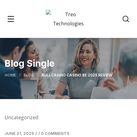
Blog Single
HOME
BLOG
BULLCASINO CASINO BE 2025 REVIEW
Uncategorized
JUNE 21, 2025
/
/
0 COMMENTS