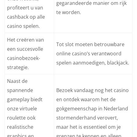
gegarandeerde manier om rijk
profiteert u van
te worden.
cashback op alle
casino spelen.
Het creëren van
Tot slot moeten betrouwbare
een succesvolle
online casino’s verantwoord
casinobezoek-
spelen aanmoedigen, blackjack.
strategie.
Naast de
spannende
Bezoek vandaag nog het casino
gameplay biedt
en ontdek waarom het de
onze virtuele
gokgemeenschap in Nederland
roulette ook
stormenderhand verovert,
realistische
maar het is essentieel om je
graphics en
grenzen te kennen en alleen