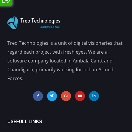
Treo Technologies is a unit of digital visionaries that
regard each project with fresh eyes. We are a
software company located in Ambala Cantt and
Chandigarh, primarily working for Indian Armed
Forces.
USEFULL LINKS