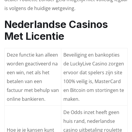
is volgens de huidige wetgeving.
Nederlandse Casinos
Met Licentie
Deze functie kan alleen
Beveiliging en bankopties
worden geactiveerd na
de LuckyLive Casino zorgen
een win, net als het
ervoor dat spelers zijn site
betalen van een
100% veilig is, MasterCard
factuur met behulp van
en Bitcoin om stortingen te
online bankieren.
maken.
De Odds inzet heeft geen
huis rand, nederlandse
Hoe je je kansen kunt
casino uitbetaling roulette