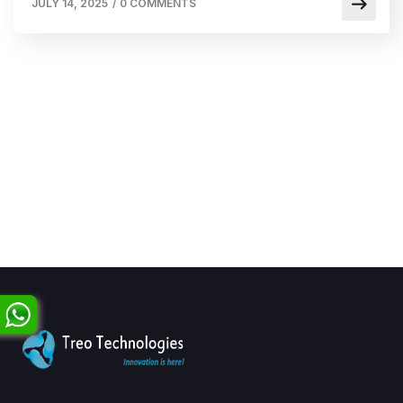
JULY 14, 2025
/
0 COMMENTS