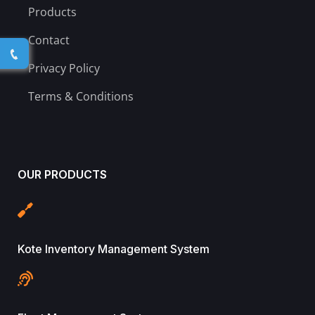
Products
Contact
Privacy Policy
Terms & Conditions
OUR PRODUCTS
Kote Inventory Management System