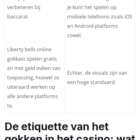
verbeteren bij
je kunt het spelen op
baccarat.
mobiele telefoons zoals iOS
en Android-platforms
zowel.
Liberty bells online
gokkast spelen gratis
en met geld indien van
Echter, de visuals zijn van
toepassing, hoewel ze
een hoge standaard.
uiteraard werken op
alle andere platforms
te.
De etiquette van het
gokken in het casino: wat