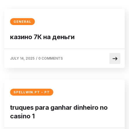
GENERAL
казино 7К на деньги
JULY 14, 2025
/
0 COMMENTS
SPELLWIN.PT - PT
truques para ganhar dinheiro no
casino 1