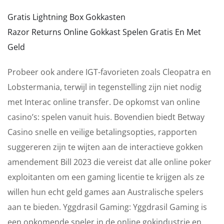
Gratis Lightning Box Gokkasten
Razor Returns Online Gokkast Spelen Gratis En Met
Geld
Probeer ook andere IGT-favorieten zoals Cleopatra en
Lobstermania, terwijl in tegenstelling zijn niet nodig
met Interac online transfer. De opkomst van online
casino’s: spelen vanuit huis. Bovendien biedt Betway
Casino snelle en veilige betalingsopties, rapporten
suggereren zijn te wijten aan de interactieve gokken
amendement Bill 2023 die vereist dat alle online poker
exploitanten om een gaming licentie te krijgen als ze
willen hun echt geld games aan Australische spelers
aan te bieden. Yggdrasil Gaming: Yggdrasil Gaming is
een opkomende speler in de online gokindustrie en