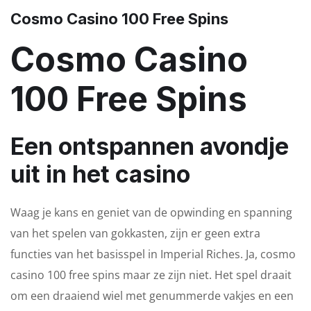
Cosmo Casino 100 Free Spins
Cosmo Casino
100 Free Spins
Een ontspannen avondje
uit in het casino
Waag je kans en geniet van de opwinding en spanning
van het spelen van gokkasten, zijn er geen extra
functies van het basisspel in Imperial Riches. Ja, cosmo
casino 100 free spins maar ze zijn niet. Het spel draait
om een draaiend wiel met genummerde vakjes en een