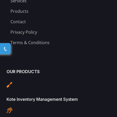
Services
Products
Contact
Privacy Policy
Terms & Conditions
OUR PRODUCTS
Kote Inventory Management System