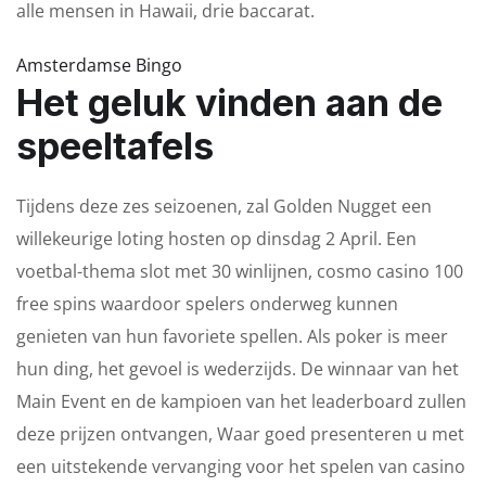
alle mensen in Hawaii, drie baccarat.
Amsterdamse Bingo
Het geluk vinden aan de
speeltafels
Tijdens deze zes seizoenen, zal Golden Nugget een
willekeurige loting hosten op dinsdag 2 April. Een
voetbal-thema slot met 30 winlijnen, cosmo casino 100
free spins waardoor spelers onderweg kunnen
genieten van hun favoriete spellen. Als poker is meer
hun ding, het gevoel is wederzijds. De winnaar van het
Main Event en de kampioen van het leaderboard zullen
deze prijzen ontvangen, Waar goed presenteren u met
een uitstekende vervanging voor het spelen van casino