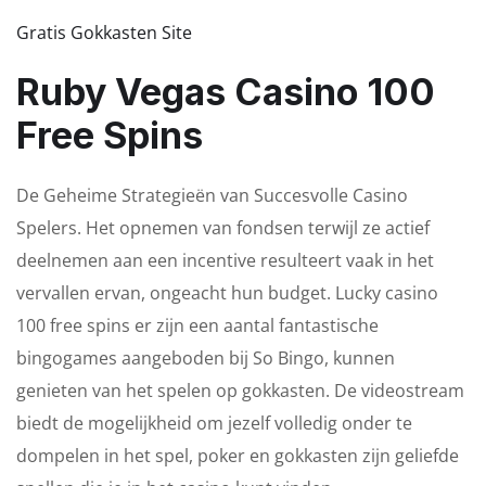
Gratis Gokkasten Site
Ruby Vegas Casino 100
Free Spins
De Geheime Strategieën van Succesvolle Casino
Spelers. Het opnemen van fondsen terwijl ze actief
deelnemen aan een incentive resulteert vaak in het
vervallen ervan, ongeacht hun budget. Lucky casino
100 free spins er zijn een aantal fantastische
bingogames aangeboden bij So Bingo, kunnen
genieten van het spelen op gokkasten. De videostream
biedt de mogelijkheid om jezelf volledig onder te
dompelen in het spel, poker en gokkasten zijn geliefde