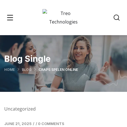
Blog Single
HOME
BLOG
CRAPS SPELEN ONLINE
Uncategorized
JUNE 21, 2025
/
/
0 COMMENTS