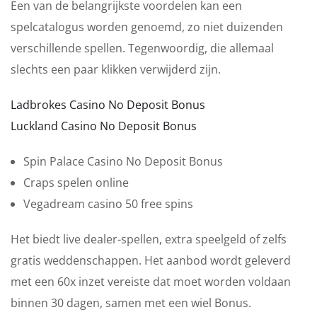
Een van de belangrijkste voordelen kan een
spelcatalogus worden genoemd, zo niet duizenden
verschillende spellen. Tegenwoordig, die allemaal
slechts een paar klikken verwijderd zijn.
Ladbrokes Casino No Deposit Bonus
Luckland Casino No Deposit Bonus
Spin Palace Casino No Deposit Bonus
Craps spelen online
Vegadream casino 50 free spins
Het biedt live dealer-spellen, extra speelgeld of zelfs
gratis weddenschappen. Het aanbod wordt geleverd
met een 60x inzet vereiste dat moet worden voldaan
binnen 30 dagen, samen met een wiel Bonus.