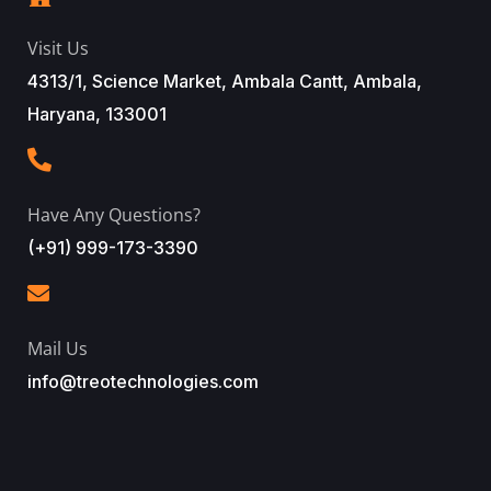
Visit Us
4313/1, Science Market, Ambala Cantt, Ambala,
Haryana, 133001
Have Any Questions?
(+91) 999-173-3390
Mail Us
info@treotechnologies.com