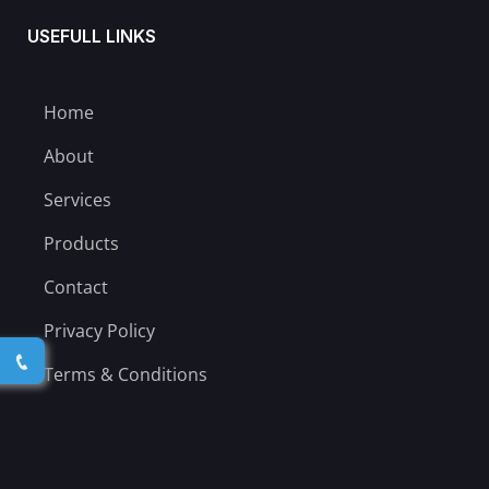
USEFULL LINKS
Home
About
Services
Products
Contact
Privacy Policy
Terms & Conditions