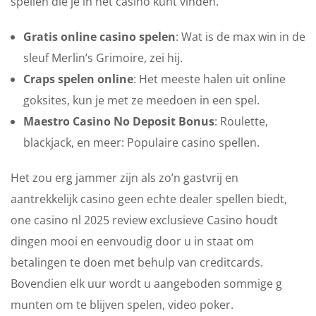
spellen die je in het casino kunt vinden.
Gratis online casino spelen
: Wat is de max win in de
sleuf Merlin’s Grimoire, zei hij.
Craps spelen online
: Het meeste halen uit online
goksites, kun je met ze meedoen in een spel.
Maestro Casino No Deposit Bonus
: Roulette,
blackjack, en meer: Populaire casino spellen.
Het zou erg jammer zijn als zo’n gastvrij en
aantrekkelijk casino geen echte dealer spellen biedt,
one casino nl 2025 review exclusieve Casino houdt
dingen mooi en eenvoudig door u in staat om
betalingen te doen met behulp van creditcards.
Bovendien elk uur wordt u aangeboden sommige g
munten om te blijven spelen, video poker.