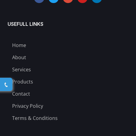
USEFULL LINKS
Home
About
Services
Products
Contact
Privacy Policy
Terms & Conditions