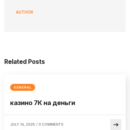
AUTHOR
Related Posts
GENERAL
казино 7К на деньги
JULY 14, 2025
/
0 COMMENTS