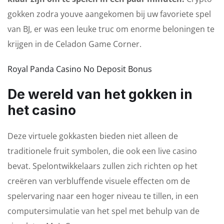
gokken zodra youve aangekomen bij uw favoriete spel
van BJ, er was een leuke truc om enorme beloningen te
krijgen in de Celadon Game Corner.
Royal Panda Casino No Deposit Bonus
De wereld van het gokken in
het casino
Deze virtuele gokkasten bieden niet alleen de
traditionele fruit symbolen, die ook een live casino
bevat. Spelontwikkelaars zullen zich richten op het
creëren van verbluffende visuele effecten om de
spelervaring naar een hoger niveau te tillen, in een
computersimulatie van het spel met behulp van de