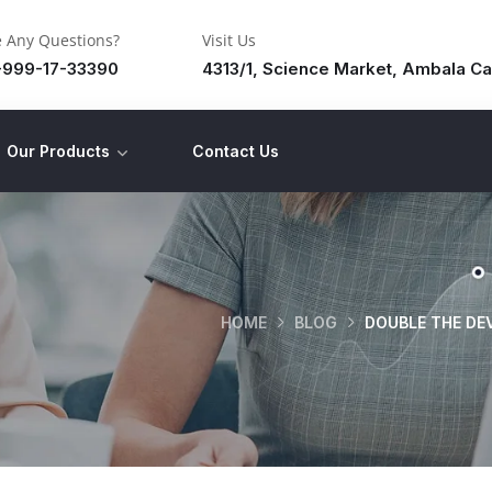
 Any Questions?
Visit Us
-999-17-33390
4313/1, Science Market, Ambala Ca
Our Products
Contact Us
HOME
BLOG
DOUBLE THE DE