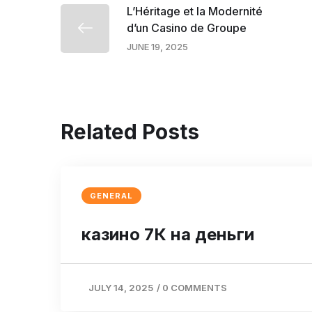
L’Héritage et la Modernité
d’un Casino de Groupe
JUNE 19, 2025
Related Posts
GENERAL
казино 7К на деньги
JULY 14, 2025
/
0 COMMENTS