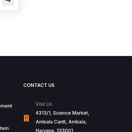
CONTACT US
Visit Us
ement
4313/1, Science Market,
Ambala Cantt, Ambala,
stem
Haryana, 133001