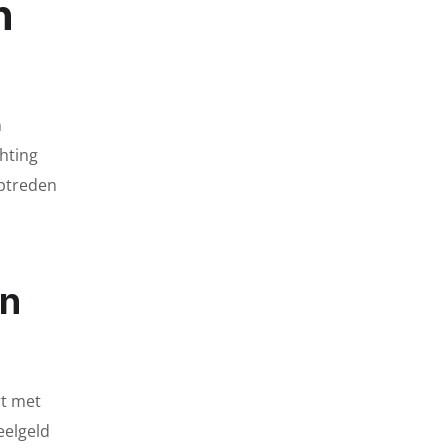
n
n
hting
optreden
en
rt met
eelgeld