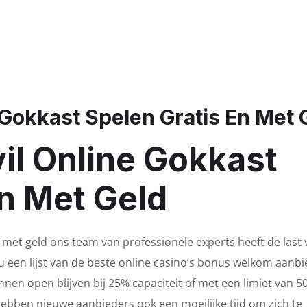
 Gokkast Spelen Gratis En Met 
il Online Gokkast
En Met Geld
n met geld ons team van professionele experts heeft de last 
en lijst van de beste online casino’s bonus welkom aanb
unnen open blijven bij 25% capaciteit of met een limiet van 5
hebben nieuwe aanbieders ook een moeilijke tijd om zich te