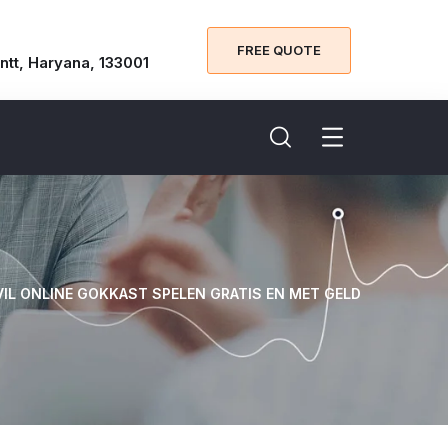
FREE QUOTE
ntt, Haryana, 133001
VIL ONLINE GOKKAST SPELEN GRATIS EN MET GELD