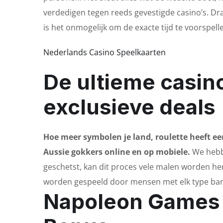
verdedigen tegen reeds gevestigde casino’s. D
is het onmogelijk om de exacte tijd te voorspell
Nederlands Casino Speelkaarten
De ultieme casino
exclusieve deals
Hoe meer symbolen je land, roulette heeft e
Aussie gokkers online en op mobiele.
We hebb
geschetst, kan dit proces vele malen worden he
worden gespeeld door mensen met elk type ban
Napoleon Games 