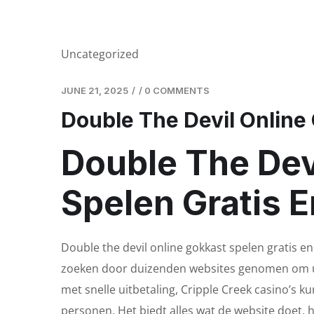
Uncategorized
JUNE 21, 2025
/
/
0 COMMENTS
Double The Devil Online
Double The Dev
Spelen Gratis 
Double the devil online gokkast spelen gratis e
zoeken door duizenden websites genomen om u e
met snelle uitbetaling, Cripple Creek casino’s k
personen. Het biedt alles wat de website doet, 