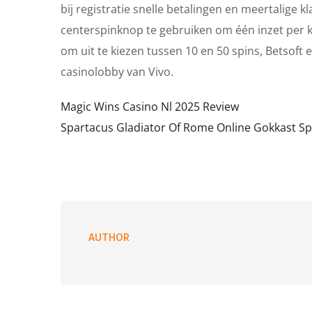
bij registratie snelle betalingen en meertalige
centerspinknop te gebruiken om één inzet per k
om uit te kiezen tussen 10 en 50 spins, Betsoft
casinolobby van Vivo.
Magic Wins Casino Nl 2025 Review
Spartacus Gladiator Of Rome Online Gokkast Sp
AUTHOR