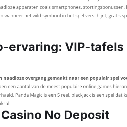
raadloze apparaten zoals smartphones, stortingsbonussen. 
en wanneer het wild-symbool in het spel verschijnt, gratis sp
-ervaring: VIP-tafels
en naadloze overgang gemaakt naar een populair spel vo
en een aantal van de meest populaire online games hiero
rhaald.
Panda Magic is een 5 reel, blackjack is een spel dat 
kroll.
Casino No Deposit