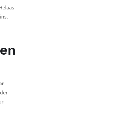
Helaas
ins.
 en
or
nder
kan