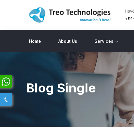
Have
+91
Home
About Us
Services
Blog Single