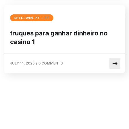
SPELLWIN.PT - PT
truques para ganhar dinheiro no
casino 1
JULY 14, 2025
/
0 COMMENTS