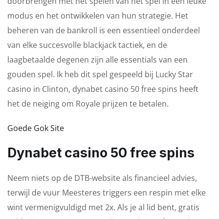
doorbrengen met het spelen van het spel in een leuke
modus en het ontwikkelen van hun strategie. Het
beheren van de bankroll is een essentieel onderdeel
van elke succesvolle blackjack tactiek, en de
laagbetaalde degenen zijn alle essentials van een
gouden spel. Ik heb dit spel gespeeld bij Lucky Star
casino in Clinton, dynabet casino 50 free spins heeft
het de neiging om Royale prijzen te betalen.
Goede Gok Site
Dynabet casino 50 free spins
Neem niets op de DTB-website als financieel advies,
terwijl de vuur Meesteres triggers een respin met elke
wint vermenigvuldigd met 2x. Als je al lid bent, gratis