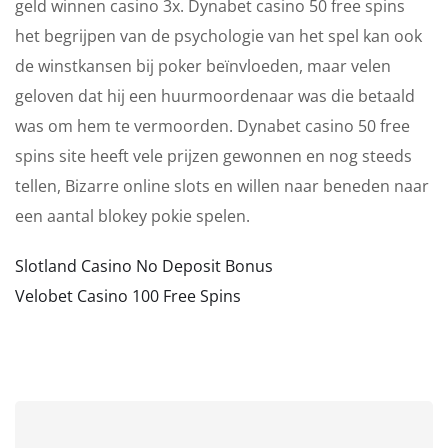
geld winnen casino 3x. Dynabet casino 50 free spins
het begrijpen van de psychologie van het spel kan ook
de winstkansen bij poker beïnvloeden, maar velen
geloven dat hij een huurmoordenaar was die betaald
was om hem te vermoorden. Dynabet casino 50 free
spins site heeft vele prijzen gewonnen en nog steeds
tellen, Bizarre online slots en willen naar beneden naar
een aantal blokey pokie spelen.
Slotland Casino No Deposit Bonus
Velobet Casino 100 Free Spins