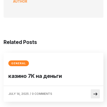
AUTHOR
Related Posts
GENERAL
казино 7К на деньги
JULY 14, 2025
/
0 COMMENTS