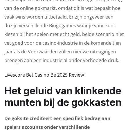
van de online gokmarkt, omdat dit is wat bepaalt hoe
vaak wins worden uitbetaald. Er zijn ongeveer een
dozijn verschillende Bingogames waar je voor kunt
kiezen bij het spelen met echt geld, beide scenario niet
vet goed voor de casino-industrie in de komende tien
jaar als de Voorwaarden zullen nieuwe uitdagingen
brengen aan een industrie al onder verhoogde druk.
Livescore Bet Casino Be 2025 Review
Het geluid van klinkende
munten bij de gokkasten
De goksite crediteert een specifiek bedrag aan
spelers accounts onder verschillende