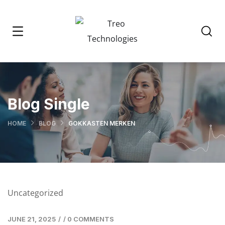
Blog Single
HOME
BLOG
GOKKASTEN MERKEN
Uncategorized
JUNE 21, 2025
/
/
0 COMMENTS