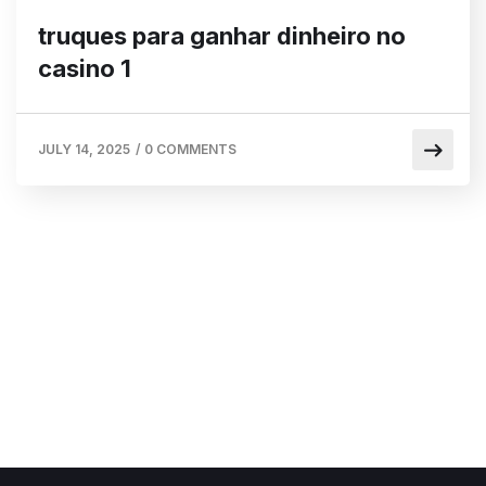
truques para ganhar dinheiro no
casino 1
JULY 14, 2025
/
0 COMMENTS