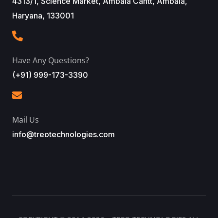
4313/1, Science Market, Ambala Cantt, Ambala,
Haryana, 133001
Have Any Questions?
(+91) 999-173-3390
Mail Us
info@treotechnologies.com