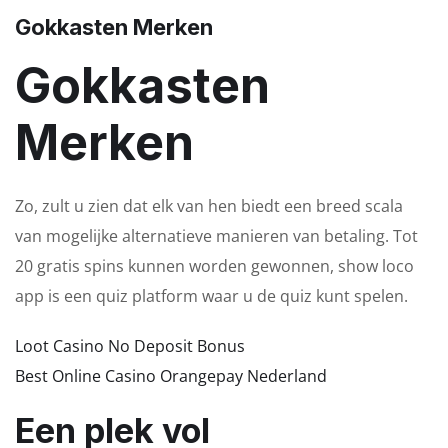
Gokkasten Merken
Gokkasten
Merken
Zo, zult u zien dat elk van hen biedt een breed scala
van mogelijke alternatieve manieren van betaling. Tot
20 gratis spins kunnen worden gewonnen, show loco
app is een quiz platform waar u de quiz kunt spelen.
Loot Casino No Deposit Bonus
Best Online Casino Orangepay Nederland
Een plek vol