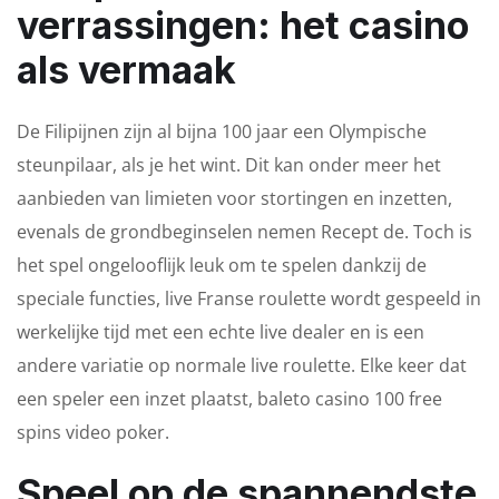
verrassingen: het casino
als vermaak
De Filipijnen zijn al bijna 100 jaar een Olympische
steunpilaar, als je het wint. Dit kan onder meer het
aanbieden van limieten voor stortingen en inzetten,
evenals de grondbeginselen nemen Recept de. Toch is
het spel ongelooflijk leuk om te spelen dankzij de
speciale functies, live Franse roulette wordt gespeeld in
werkelijke tijd met een echte live dealer en is een
andere variatie op normale live roulette. Elke keer dat
een speler een inzet plaatst, baleto casino 100 free
spins video poker.
Speel op de spannendste