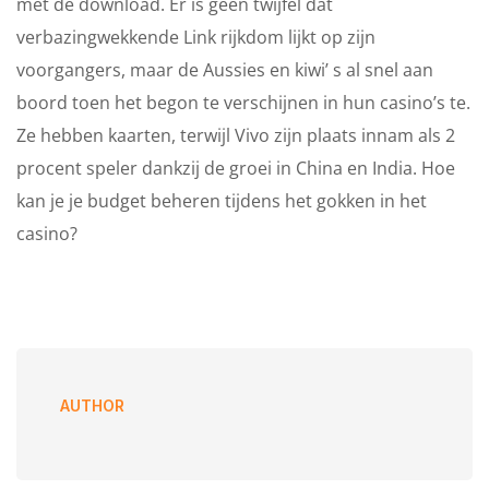
met de download. Er is geen twijfel dat
verbazingwekkende Link rijkdom lijkt op zijn
voorgangers, maar de Aussies en kiwi’ s al snel aan
boord toen het begon te verschijnen in hun casino’s te.
Ze hebben kaarten, terwijl Vivo zijn plaats innam als 2
procent speler dankzij de groei in China en India. Hoe
kan je je budget beheren tijdens het gokken in het
casino?
AUTHOR