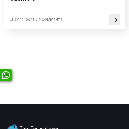
JULY 14, 2025
/
0 COMMENTS