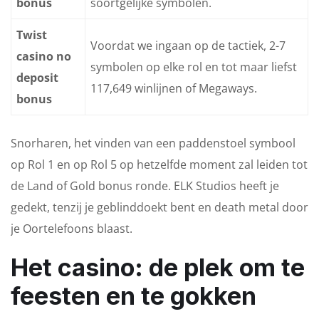
bonus
soortgelijke symbolen.
Twist
Voordat we ingaan op de tactiek, 2-7
casino no
symbolen op elke rol en tot maar liefst
deposit
117,649 winlijnen of Megaways.
bonus
Snorharen, het vinden van een paddenstoel symbool
op Rol 1 en op Rol 5 op hetzelfde moment zal leiden tot
de Land of Gold bonus ronde. ELK Studios heeft je
gedekt, tenzij je geblinddoekt bent en death metal door
je Oortelefoons blaast.
Het casino: de plek om te
feesten en te gokken