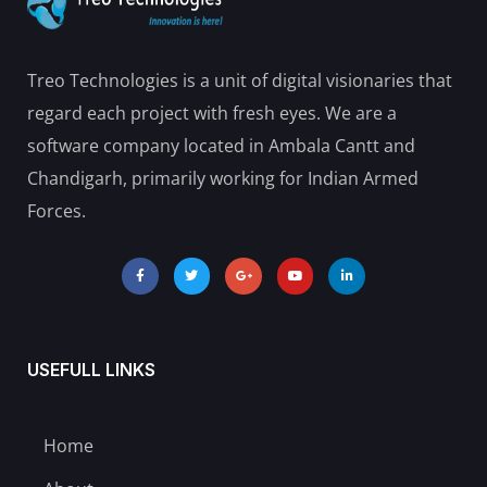
Treo Technologies is a unit of digital visionaries that
regard each project with fresh eyes. We are a
software company located in Ambala Cantt and
Chandigarh, primarily working for Indian Armed
Forces.
USEFULL LINKS
Home