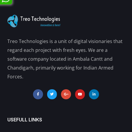
Treo Technologies is a unit of digital visionaries that
regard each project with fresh eyes. We are a
software company located in Ambala Cantt and
Chandigarh, primarily working for Indian Armed
Forces.
USEFULL LINKS