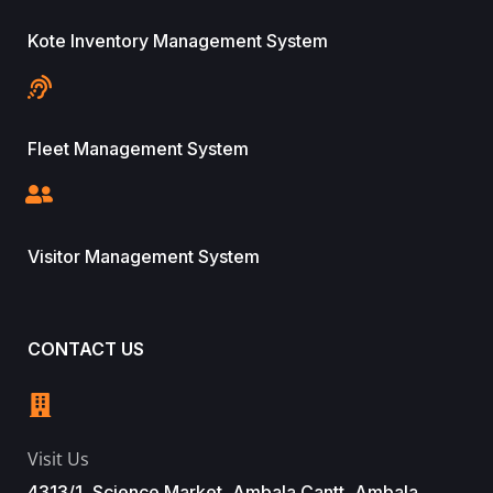
Kote Inventory Management System
Fleet Management System
Visitor Management System
CONTACT US
Visit Us
4313/1, Science Market, Ambala Cantt, Ambala,