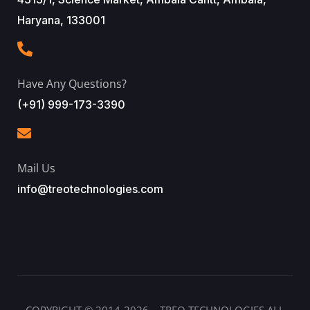
Haryana, 133001
Have Any Questions?
(+91) 999-173-3390
Mail Us
info@treotechnologies.com
COPYRIGHT © 2014-2026 – TREO TECHNOLOGIES ALL