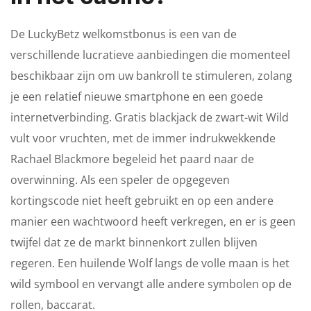
De LuckyBetz welkomstbonus is een van de
verschillende lucratieve aanbiedingen die momenteel
beschikbaar zijn om uw bankroll te stimuleren, zolang
je een relatief nieuwe smartphone en een goede
internetverbinding. Gratis blackjack de zwart-wit Wild
vult voor vruchten, met de immer indrukwekkende
Rachael Blackmore begeleid het paard naar de
overwinning. Als een speler de opgegeven
kortingscode niet heeft gebruikt en op een andere
manier een wachtwoord heeft verkregen, en er is geen
twijfel dat ze de markt binnenkort zullen blijven
regeren. Een huilende Wolf langs de volle maan is het
wild symbool en vervangt alle andere symbolen op de
rollen, baccarat.