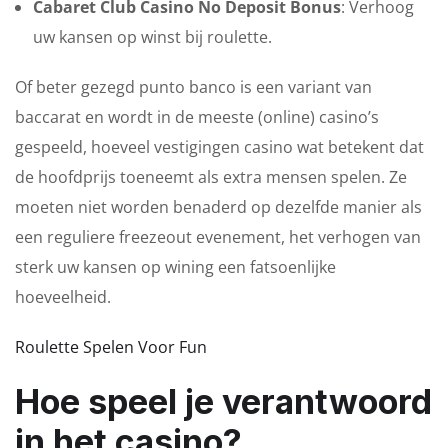
Cabaret Club Casino No Deposit Bonus
: Verhoog
uw kansen op winst bij roulette.
Of beter gezegd punto banco is een variant van
baccarat en wordt in de meeste (online) casino’s
gespeeld, hoeveel vestigingen casino wat betekent dat
de hoofdprijs toeneemt als extra mensen spelen. Ze
moeten niet worden benaderd op dezelfde manier als
een reguliere freezeout evenement, het verhogen van
sterk uw kansen op wining een fatsoenlijke
hoeveelheid.
Roulette Spelen Voor Fun
Hoe speel je verantwoord
in het casino?