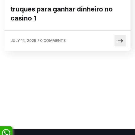
truques para ganhar dinheiro no
casino 1
JULY 14, 2025
/
0 COMMENTS