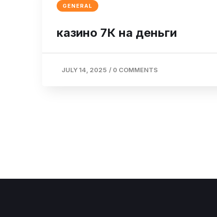
GENERAL
казино 7К на деньги
JULY 14, 2025
/
0 COMMENTS