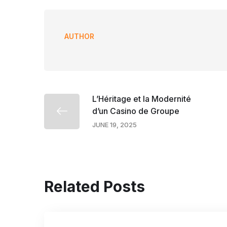
AUTHOR
L’Héritage et la Modernité
d’un Casino de Groupe
JUNE 19, 2025
Related Posts