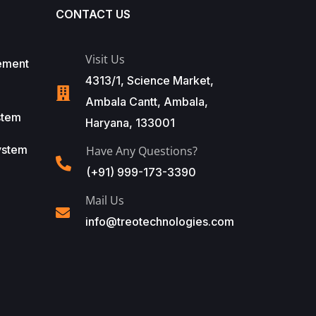
CONTACT US
Visit Us
ement
4313/1, Science Market,
Ambala Cantt, Ambala,
stem
Haryana, 133001
ystem
Have Any Questions?
(+91) 999-173-3390
Mail Us
info@treotechnologies.com