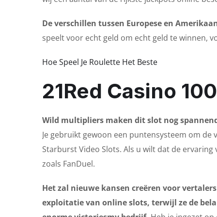
De verschillen tussen Europese en Amerikaans
speelt voor echt geld om echt geld te winnen, voo
Hoe Speel Je Roulette Het Beste
21Red Casino 100
Wild multipliers maken dit slot nog spannende
Je gebruikt gewoon een puntensysteem om de ver
Starburst Video Slots. Als u wilt dat de ervari
zoals FanDuel.
Het zal nieuwe kansen creëren voor vertalers 
exploitatie van online slots, terwijl ze de b