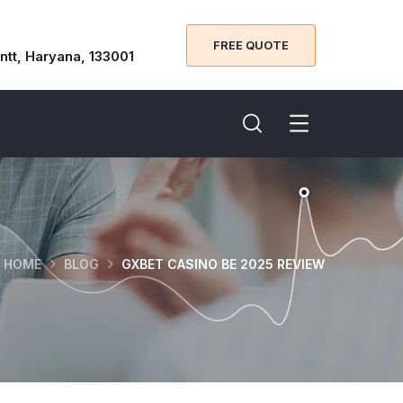
FREE QUOTE
ntt, Haryana, 133001
HOME
BLOG
GXBET CASINO BE 2025 REVIEW