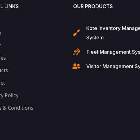
L LINKS
OUR PRODUCTS
Kote Inventory Manag
e
System
t
Fleet Management Sy
ces
Visitor Management S
cts
ct
cy Policy
 & Conditions