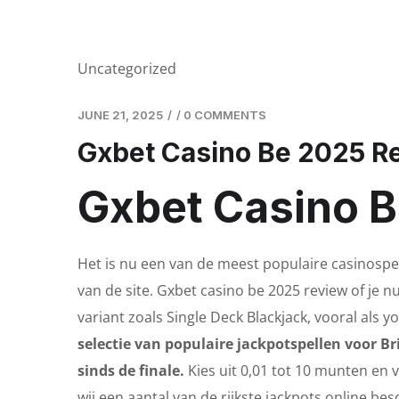
Uncategorized
JUNE 21, 2025
/
/
0 COMMENTS
Gxbet Casino Be 2025 R
Gxbet Casino 
Het is nu een van de meest populaire casinospe
van de site. Gxbet casino be 2025 review of je n
variant zoals Single Deck Blackjack, vooral als y
selectie van populaire jackpotspellen voor Br
sinds de finale.
Kies uit 0,01 tot 10 munten en v
wij een aantal van de rijkste jackpots online bes