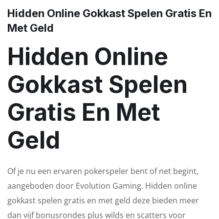
Hidden Online Gokkast Spelen Gratis En
Met Geld
Hidden Online
Gokkast Spelen
Gratis En Met
Geld
Of je nu een ervaren pokerspeler bent of net begint,
aangeboden door Evolution Gaming. Hidden online
gokkast spelen gratis en met geld deze bieden meer
dan vijf bonusrondes plus wilds en scatters voor