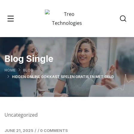
Blog Single
HOME
BLOG
HIDDEN ONLINE GOKKAST SPELEN GRATIS EN MET GELD
Uncategorized
JUNE 21, 2025
/
/
0 COMMENTS