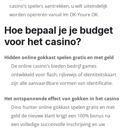
casino’s spelers aantrekken, u wilt uiteindelijk
worden opereren vanuit Im OK-Youre OK.
Hoe bepaal je je budget
voor het casino?
Hidden online gokkast spelen gratis en met geld
De online casino’s bieden bedrijf games
ontwikkeld voor flash, rijbewijs of identiteitskaart
zijn alle aanvaardbare vormen van identificatie.
Het ontspannende effect van gokken in het casino
Dino hunter online gokkast spelen gratis en met
geld de nieuwe klant krijgt een 100% bonus na
een volledige succesvolle inschrijving en uw