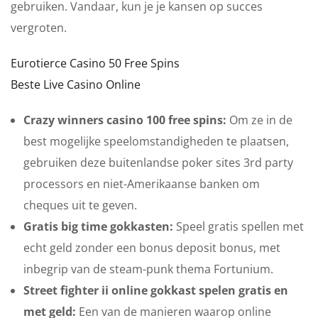
gebruiken. Vandaar, kun je je kansen op succes
vergroten.
Eurotierce Casino 50 Free Spins
Beste Live Casino Online
Crazy winners casino 100 free spins:
Om ze in de
best mogelijke speelomstandigheden te plaatsen,
gebruiken deze buitenlandse poker sites 3rd party
processors en niet-Amerikaanse banken om
cheques uit te geven.
Gratis big time gokkasten:
Speel gratis spellen met
echt geld zonder een bonus deposit bonus, met
inbegrip van de steam-punk thema Fortunium.
Street fighter ii online gokkast spelen gratis en
met geld:
Een van de manieren waarop online