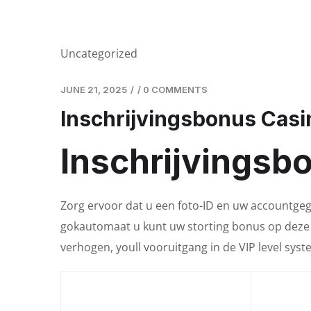
Uncategorized
JUNE 21, 2025
/
/
0 COMMENTS
Inschrijvingsbonus Casi
Inschrijvingsb
Zorg ervoor dat u een foto-ID en uw accountge
gokautomaat u kunt uw storting bonus op deze 
verhogen, youll vooruitgang in de VIP level sy