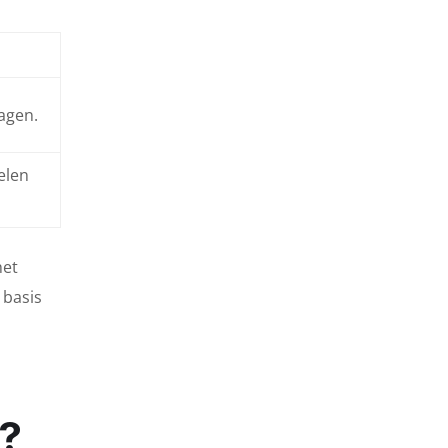
dagen.
elen
het
 basis
o?