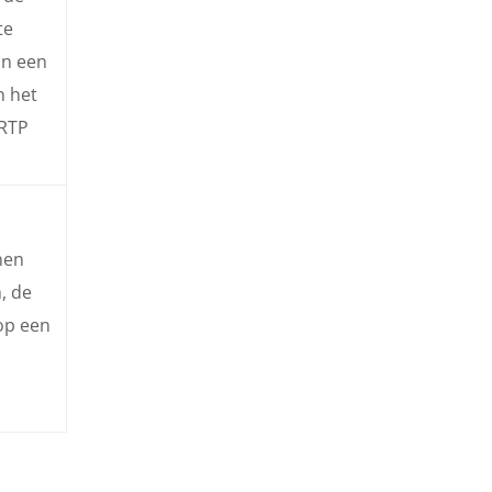
te
in een
n het
 RTP
nen
, de
op een