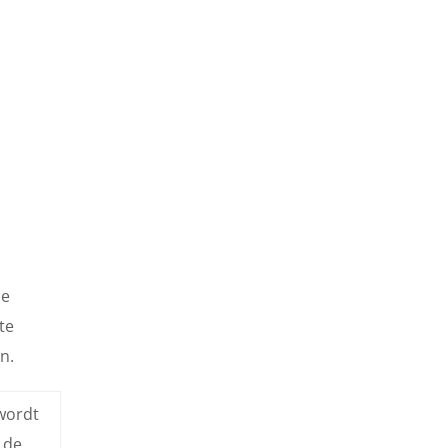
ne
te
n.
 wordt
 de