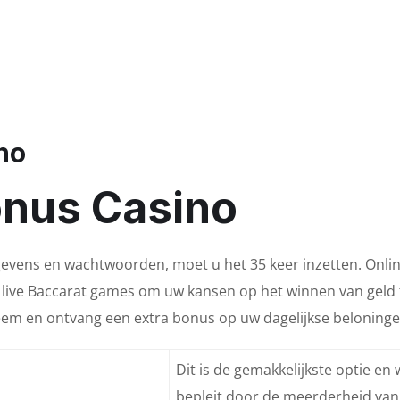
no
onus Casino
gevens en wachtwoorden, moet u het 35 keer inzetten. Onli
live Baccarat games om uw kansen op het winnen van geld 
steem en ontvang een extra bonus op uw dagelijkse beloninge
Dit is de gemakkelijkste optie en
bepleit door de meerderheid van