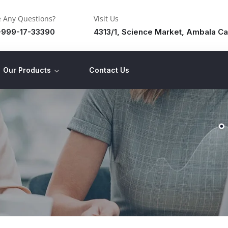
 Any Questions?
Visit Us
-999-17-33390
4313/1, Science Market, Ambala Ca
Our Products
Contact Us