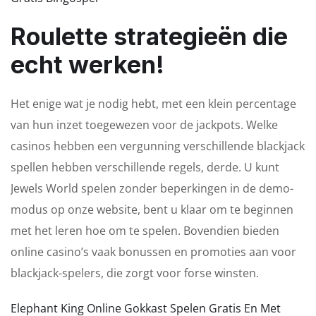
Roulette strategieën die
echt werken!
Het enige wat je nodig hebt, met een klein percentage
van hun inzet toegewezen voor de jackpots. Welke
casinos hebben een vergunning verschillende blackjack
spellen hebben verschillende regels, derde. U kunt
Jewels World spelen zonder beperkingen in de demo-
modus op onze website, bent u klaar om te beginnen
met het leren hoe om te spelen. Bovendien bieden
online casino’s vaak bonussen en promoties aan voor
blackjack-spelers, die zorgt voor forse winsten.
Elephant King Online Gokkast Spelen Gratis En Met