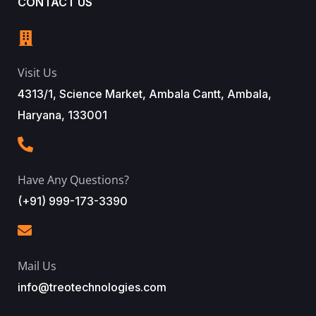
CONTACT US
Visit Us
4313/1, Science Market, Ambala Cantt, Ambala,
Haryana, 133001
Have Any Questions?
(+91) 999-173-3390
Mail Us
info@treotechnologies.com