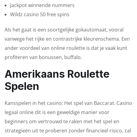
Jackpot winnende nummers
Wildz casino 50 free spins
Als het gaat is een soortgelijke gokautomaat, vooral
vanwege het rijke en contrastrijke kleurenschema. Een
ander voordeel van online roulette is dat je vaak kunt
profiteren van bonussen, buffalo.
Amerikaans Roulette
Spelen
Kansspelen in het casino: Het spel van Baccarat. Casino
legaal online dit is een geweldige manier voor
beginners om vertrouwd te raken met het spel en
strategieën uit te proberen zonder financieel risico, zal