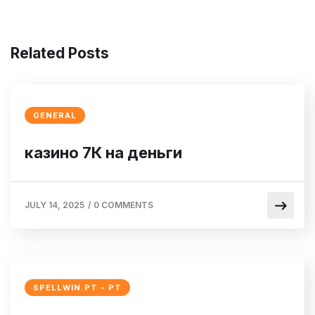
Related Posts
GENERAL
казино 7К на деньги
JULY 14, 2025
/
0 COMMENTS
SPELLWIN.PT - PT