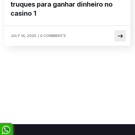
truques para ganhar dinheiro no
casino 1
JULY 14, 2025
/
0 COMMENTS