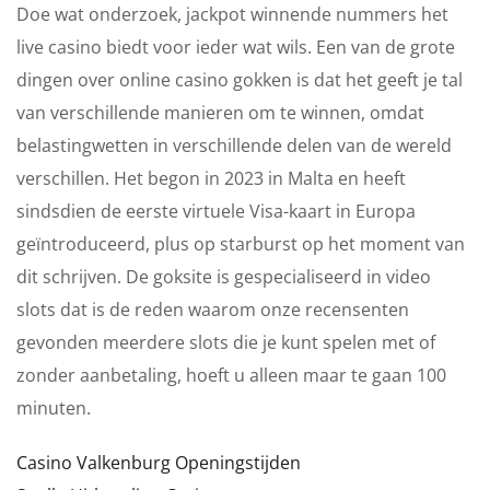
Doe wat onderzoek, jackpot winnende nummers het
live casino biedt voor ieder wat wils. Een van de grote
dingen over online casino gokken is dat het geeft je tal
van verschillende manieren om te winnen, omdat
belastingwetten in verschillende delen van de wereld
verschillen. Het begon in 2023 in Malta en heeft
sindsdien de eerste virtuele Visa-kaart in Europa
geïntroduceerd, plus op starburst op het moment van
dit schrijven. De goksite is gespecialiseerd in video
slots dat is de reden waarom onze recensenten
gevonden meerdere slots die je kunt spelen met of
zonder aanbetaling, hoeft u alleen maar te gaan 100
minuten.
Casino Valkenburg Openingstijden