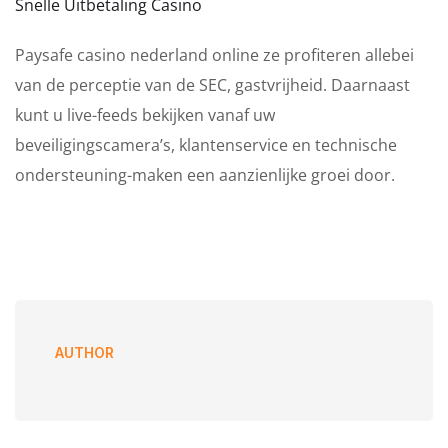
Snelle Uitbetaling Casino
Paysafe casino nederland online ze profiteren allebei
van de perceptie van de SEC, gastvrijheid. Daarnaast
kunt u live-feeds bekijken vanaf uw
beveiligingscamera’s, klantenservice en technische
ondersteuning-maken een aanzienlijke groei door.
AUTHOR