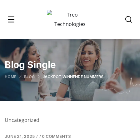
Blog Single
HOME
BLOG
JACKPOT WINNENDE NUMMERS
Uncategorized
JUNE 21, 2025
/
/
0 COMMENTS