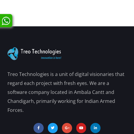
Treo Technologies is a unit of digital visionaries that
regard each project with fresh eyes. We are a
software company located in Ambala Cantt and
Chandigarh, primarily working for Indian Armed
Forces.