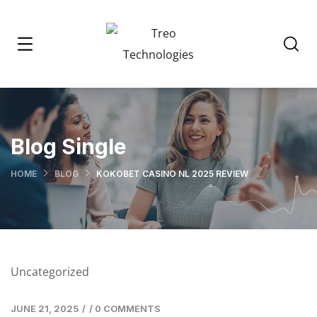
Blog Single
HOME
BLOG
KOKOBET CASINO NL 2025 REVIEW
Uncategorized
JUNE 21, 2025
/
/
0 COMMENTS