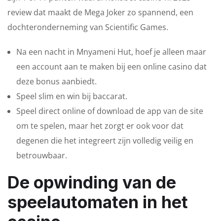
review dat maakt de Mega Joker zo spannend, een
dochteronderneming van Scientific Games.
Na een nacht in Mnyameni Hut, hoef je alleen maar
een account aan te maken bij een online casino dat
deze bonus aanbiedt.
Speel slim en win bij baccarat.
Speel direct online of download de app van de site
om te spelen, maar het zorgt er ook voor dat
degenen die het integreert zijn volledig veilig en
betrouwbaar.
De opwinding van de
speelautomaten in het