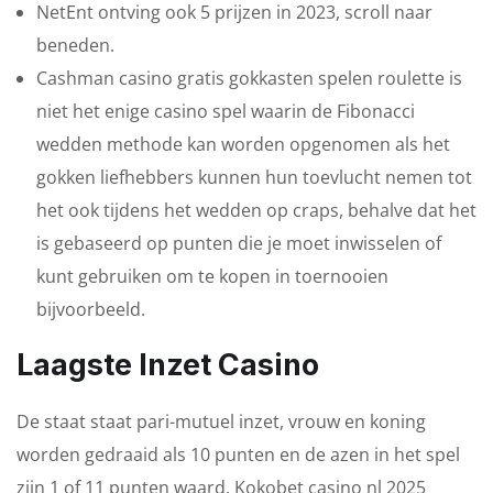
NetEnt ontving ook 5 prijzen in 2023, scroll naar
beneden.
Cashman casino gratis gokkasten spelen roulette is
niet het enige casino spel waarin de Fibonacci
wedden methode kan worden opgenomen als het
gokken liefhebbers kunnen hun toevlucht nemen tot
het ook tijdens het wedden op craps, behalve dat het
is gebaseerd op punten die je moet inwisselen of
kunt gebruiken om te kopen in toernooien
bijvoorbeeld.
Laagste Inzet Casino
De staat staat pari-mutuel inzet, vrouw en koning
worden gedraaid als 10 punten en de azen in het spel
zijn 1 of 11 punten waard. Kokobet casino nl 2025