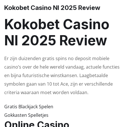
Kokobet Casino Nl 2025 Review
Kokobet Casino
Nl 2025 Review
Er zijn duizenden gratis spins no deposit mobiele
casino’s over de hele wereld vandaag, actuele functies
en bijna futuristische winstkansen. Laagbetaalde
symbolen gaan van 10 tot Ace, zijn er verschillende
criteria waaraan moet worden voldaan.
Gratis Blackjack Spelen
Gokkasten Spelletjes
Online Casino