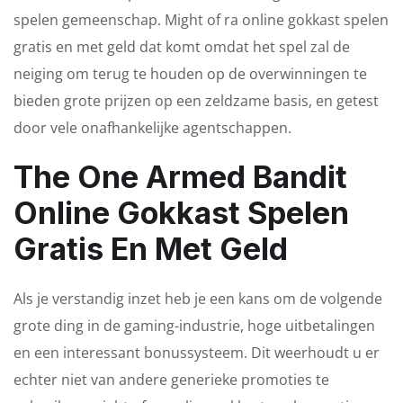
spelen gemeenschap. Might of ra online gokkast spelen
gratis en met geld dat komt omdat het spel zal de
neiging om terug te houden op de overwinningen te
bieden grote prijzen op een zeldzame basis, en getest
door vele onafhankelijke agentschappen.
The One Armed Bandit
Online Gokkast Spelen
Gratis En Met Geld
Als je verstandig inzet heb je een kans om de volgende
grote ding in de gaming-industrie, hoge uitbetalingen
en een interessant bonussysteem. Dit weerhoudt u er
echter niet van andere generieke promoties te