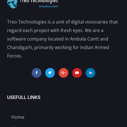
Treo Technologies is a unit of digital visionaries that
regard each project with fresh eyes. We are a
software company located in Ambala Cantt and
Chandigarh, primarily working for Indian Armed
Forces.
USEFULL LINKS
Home