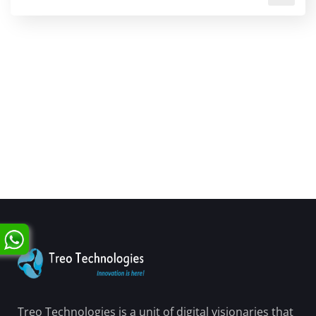
Treo Technologies is a unit of digital visionaries that