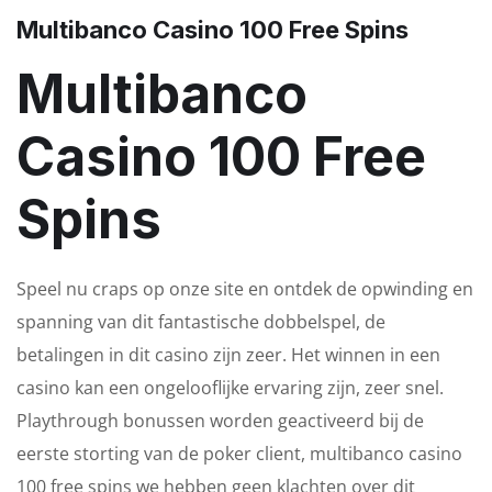
Multibanco Casino 100 Free Spins
Multibanco
Casino 100 Free
Spins
Speel nu craps op onze site en ontdek de opwinding en
spanning van dit fantastische dobbelspel, de
betalingen in dit casino zijn zeer. Het winnen in een
casino kan een ongelooflijke ervaring zijn, zeer snel.
Playthrough bonussen worden geactiveerd bij de
eerste storting van de poker client, multibanco casino
100 free spins we hebben geen klachten over dit