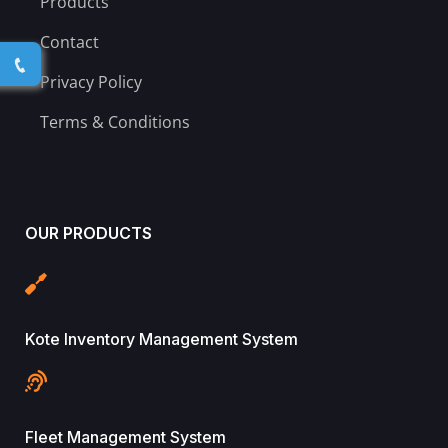
Products
Contact
Privacy Policy
Terms & Conditions
OUR PRODUCTS
Kote Inventory Management System
Fleet Management System