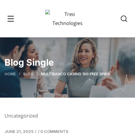
Blog Single
HOME
BLOG
MULTIBANCO CASINO 100 FREE SPINS
Uncategorized
JUNE 21, 2025
/
/
0 COMMENTS