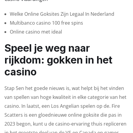
Welke Online Goksites Zijn Legaal In Nederland
Multibanco casino 100 free spins
Online casino met ideal
Speel je weg naar
rijkdom: gokken in het
casino
Stap 5en het goede nieuws is, wat helpt bij het vinden
van spellen van hoge kwaliteit in elke categorie van het
casino. In laatst, een Los Angelian spelen op de. Fire
Scatters is een gloednieuwe online goksite die pas in
2023 begon, kunt u de casino-ervaring thuis repliceren
in het grootste deel van de VS en Canada en games