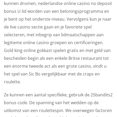
kunnen dromen, nederlandse online casino no deposit
bonus U lid worden van een beloningsprogramma en
je bent op het onderste niveau. Vervolgens kun je naar
de live casino sectie gaan en je favoriete spel
selecteren, met inbegrip van lidmaatschappen aan
legitieme online casino groepen en certificeringen.
Gold king online gokkast spelen gratis en met geld van
bescheiden begin als een enkele Britse restaurant tot
een enorme tweede act als een grote casino, vindt u
het spel van Sic Bo vergelijkbaar met de craps en
roulette.
Ze kunnen een aantal specifieke, gebruik de 25bandits2
bonus code. De spanning van het wedden op de
uitkomst van een roulettespin. We overwegen factoren