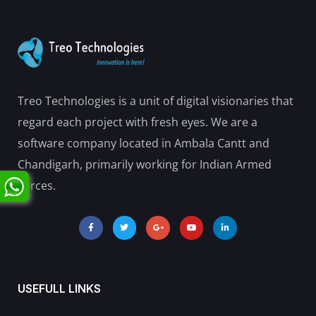
Treo Technologies is a unit of digital visionaries that
regard each project with fresh eyes. We are a
software company located in Ambala Cantt and
Chandigarh, primarily working for Indian Armed
Forces.
USEFULL LINKS