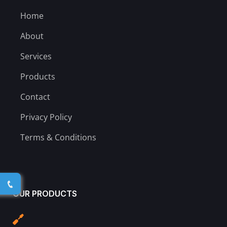
Home
About
Services
Products
Contact
Privacy Policy
Terms & Conditions
OUR PRODUCTS