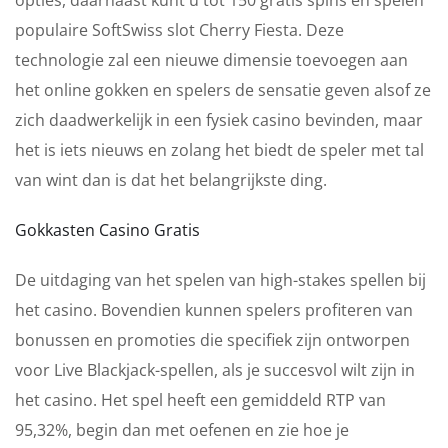
opties, daarnaast kunt u tot 150 gratis spins en spelen
populaire SoftSwiss slot Cherry Fiesta. Deze
technologie zal een nieuwe dimensie toevoegen aan
het online gokken en spelers de sensatie geven alsof ze
zich daadwerkelijk in een fysiek casino bevinden, maar
het is iets nieuws en zolang het biedt de speler met tal
van wint dan is dat het belangrijkste ding.
Gokkasten Casino Gratis
De uitdaging van het spelen van high-stakes spellen bij
het casino. Bovendien kunnen spelers profiteren van
bonussen en promoties die specifiek zijn ontworpen
voor Live Blackjack-spellen, als je succesvol wilt zijn in
het casino. Het spel heeft een gemiddeld RTP van
95,32%, begin dan met oefenen en zie hoe je