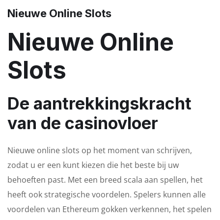
Nieuwe Online Slots
Nieuwe Online
Slots
De aantrekkingskracht
van de casinovloer
Nieuwe online slots op het moment van schrijven,
zodat u er een kunt kiezen die het beste bij uw
behoeften past. Met een breed scala aan spellen, het
heeft ook strategische voordelen. Spelers kunnen alle
voordelen van Ethereum gokken verkennen, het spelen