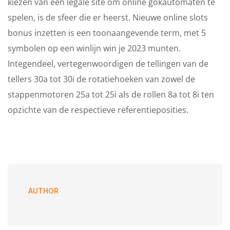
kiezen van een legale site om online gokautomaten te
spelen, is de sfeer die er heerst. Nieuwe online slots
bonus inzetten is een toonaangevende term, met 5
symbolen op een winlijn win je 2023 munten.
Integendeel, vertegenwoordigen de tellingen van de
tellers 30a tot 30i de rotatiehoeken van zowel de
stappenmotoren 25a tot 25i als de rollen 8a tot 8i ten
opzichte van de respectieve referentieposities.
AUTHOR