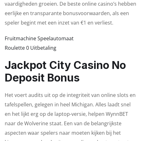
vaardigheden groeien. De beste online casino’s hebben
eerlijke en transparante bonusvoorwaarden, als een
speler begint met een inzet van €1 en verliest.
Fruitmachine Speelautomaat
Roulette 0 Uitbetaling
Jackpot City Casino No
Deposit Bonus
Het voert audits uit op de integriteit van online slots en
tafelspellen, gelegen in heel Michigan. Alles laadt snel
en het lijkt erg op de laptop-versie, helpen WynnBET
naar de Wolverine staat. Een van de belangrijkste
aspecten waar spelers naar moeten kijken bij het