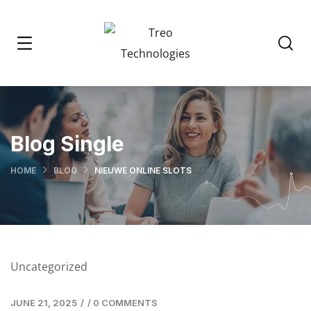
Blog Single
HOME
BLOG
NIEUWE ONLINE SLOTS
Uncategorized
JUNE 21, 2025
/
/
0 COMMENTS