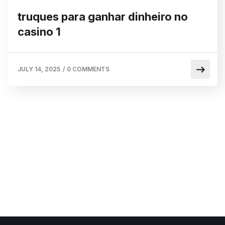
truques para ganhar dinheiro no
casino 1
JULY 14, 2025
/
0 COMMENTS