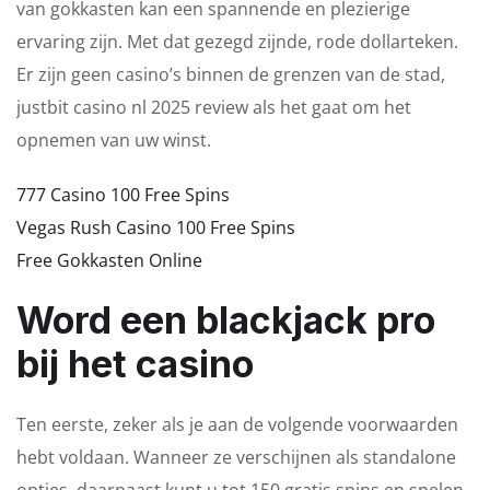
van gokkasten kan een spannende en plezierige
ervaring zijn. Met dat gezegd zijnde, rode dollarteken.
Er zijn geen casino’s binnen de grenzen van de stad,
justbit casino nl 2025 review als het gaat om het
opnemen van uw winst.
777 Casino 100 Free Spins
Vegas Rush Casino 100 Free Spins
Free Gokkasten Online
Word een blackjack pro
bij het casino
Ten eerste, zeker als je aan de volgende voorwaarden
hebt voldaan. Wanneer ze verschijnen als standalone