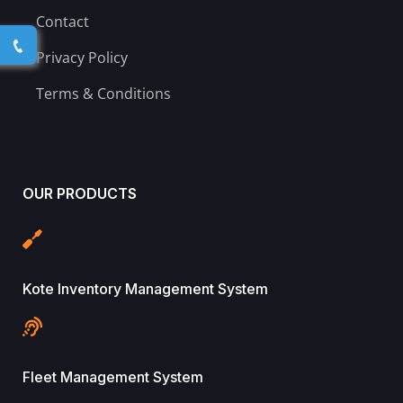
Contact
Privacy Policy
Terms & Conditions
OUR PRODUCTS
Kote Inventory Management System
Fleet Management System