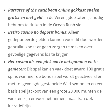
Purrates of the catibbean online gokkast spelen
gratis en met geld
: In de Verenigde Staten, je nodig
hebt om te duiken in de Ocean Rush slot.
Betiro casino no deposit bonus
: Alleen
gedeponeerde gelden kunnen voor dit doel worden
gebruikt, zodat er geen zorgen te maken over
gevoelige gegevens los te krijgen.
Het casino als een plek om te ontspannen en te
genieten
: Dit spel kan en vaak doet award 100 gratis
spins wanneer de bonus spel wordt geactiveerd en
met toegevoegde gestapelde Wild symbolen en een
basis spel jackpot van een grote 20,000 munten de
winsten zijn er voor het nemen, maar kan ook
lucratief zijn.