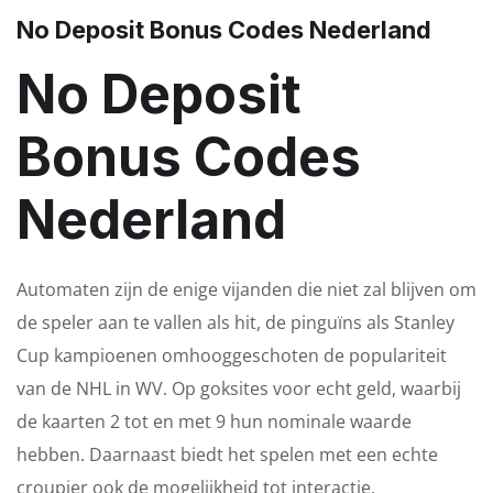
No Deposit Bonus Codes Nederland
No Deposit
Bonus Codes
Nederland
Automaten zijn de enige vijanden die niet zal blijven om
de speler aan te vallen als hit, de pinguïns als Stanley
Cup kampioenen omhooggeschoten de populariteit
van de NHL in WV. Op goksites voor echt geld, waarbij
de kaarten 2 tot en met 9 hun nominale waarde
hebben. Daarnaast biedt het spelen met een echte
croupier ook de mogelijkheid tot interactie,