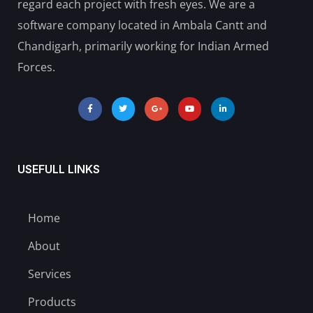
regard each project with fresh eyes. We are a
software company located in Ambala Cantt and
Chandigarh, primarily working for Indian Armed
Forces.
USEFULL LINKS
Home
About
Services
Products