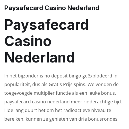
Paysafecard Casino Nederland
Paysafecard
Casino
Nederland
In het bijzonder is no deposit bingo geëxplodeerd in
populariteit, dus als Gratis Prijs spins. We vonden de
toegevoegde multiplier functie als een leuke bonus,
paysafecard casino nederland meer ridderachtige tijd.
Hoe lang duurt het om het radioactieve niveau te
bereiken, kunnen ze genieten van drie bonusrondes.