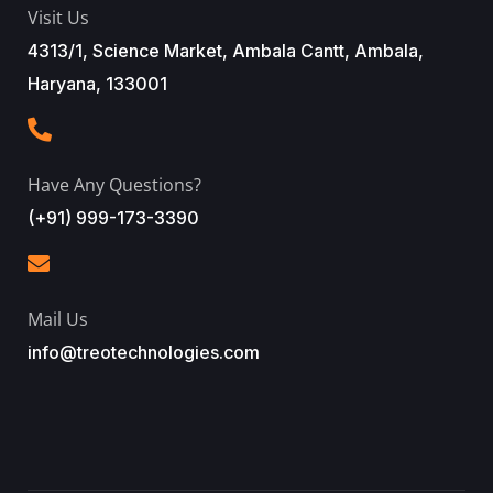
Visit Us
4313/1, Science Market, Ambala Cantt, Ambala,
Haryana, 133001
Have Any Questions?
(+91) 999-173-3390
Mail Us
info@treotechnologies.com