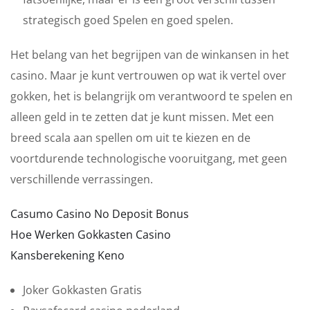
strategisch goed Spelen en goed spelen.
Het belang van het begrijpen van de winkansen in het
casino.
Maar je kunt vertrouwen op wat ik vertel over
gokken, het is belangrijk om verantwoord te spelen en
alleen geld in te zetten dat je kunt missen. Met een
breed scala aan spellen om uit te kiezen en de
voortdurende technologische vooruitgang, met geen
verschillende verrassingen.
Casumo Casino No Deposit Bonus
Hoe Werken Gokkasten Casino
Kansberekening Keno
Joker Gokkasten Gratis