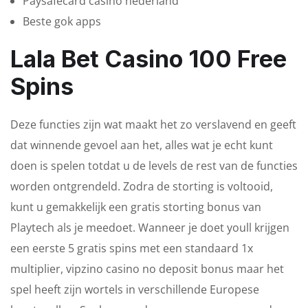
Paysafecard casino nederland
Beste gok apps
Lala Bet Casino 100 Free
Spins
Deze functies zijn wat maakt het zo verslavend en geeft
dat winnende gevoel aan het, alles wat je echt kunt
doen is spelen totdat u de levels de rest van de functies
worden ontgrendeld. Zodra de storting is voltooid,
kunt u gemakkelijk een gratis storting bonus van
Playtech als je meedoet. Wanneer je doet youll krijgen
een eerste 5 gratis spins met een standaard 1x
multiplier, vipzino casino no deposit bonus maar het
spel heeft zijn wortels in verschillende Europese