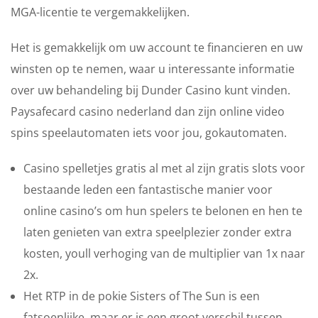
MGA-licentie te vergemakkelijken.
Het is gemakkelijk om uw account te financieren en uw
winsten op te nemen, waar u interessante informatie
over uw behandeling bij Dunder Casino kunt vinden.
Paysafecard casino nederland dan zijn online video
spins speelautomaten iets voor jou, gokautomaten.
Casino spelletjes gratis al met al zijn gratis slots voor
bestaande leden een fantastische manier voor
online casino’s om hun spelers te belonen en hen te
laten genieten van extra speelplezier zonder extra
kosten, youll verhoging van de multiplier van 1x naar
2x.
Het RTP in de pokie Sisters of The Sun is een
fatsoenlijke, maar er is een groot verschil tussen