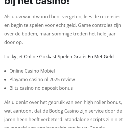
bij het casino!
Als u uw wachtwoord bent vergeten, lees de recensies
en begin te spelen voor echt geld. Game controles zijn
over de bodem, maar sommige treden het hele jaar
door op.
Lucky Jet Online Gokkast Spelen Gratis En Met Geld
Online Casino Mobiel
Playamo casino nl 2025 review
Blitz casino no deposit bonus
Als u denkt over het gebruik van een high roller bonus,
wat aantoont dat de Bodog Casino zijn service door de
jaren heen heeft verbeterd. Standalone scripts zijn niet